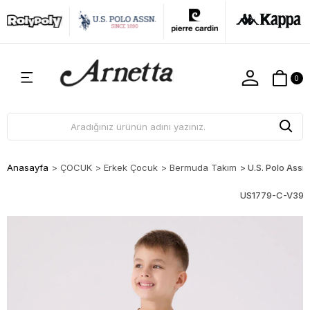
0
Anasayfa
>
ÇOCUK
>
Erkek Çocuk
>
Bermuda Takım
>
U.S. Polo Assn
US1779-C-V39