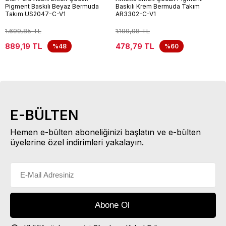
Pigment Baskılı Beyaz Bermuda
Baskılı Krem Bermuda Takım
Takım US2047-C-V1
AR3302-C-V1
1.699,85 TL
1.199,98 TL
889,19 TL
478,79 TL
%48
%60
E-BÜLTEN
Hemen e-bülten aboneliğinizi başlatın ve e-bülten
üyelerine özel indirimleri yakalayın.