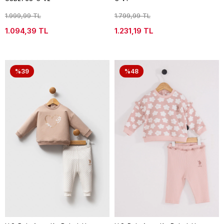
1.999,99 TL
1.799,99 TL
1.094,39 TL
1.231,19 TL
%39
%48