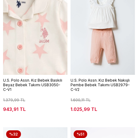
U.S. Polo Assn. Kız Bebek Baskılı
U.S. Polo Assn. Kız Bebek Nakışlı
Beyaz Bebek Takımı USB3050-
Pembe Bebek Takımı USB2979-
C-V1
C-V2
1.379,99 TL
1.600,11 TL
943,91 TL
1.025,99 TL
%32
%51