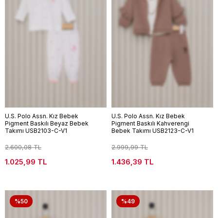
U.S. Polo Assn. Kız Bebek
U.S. Polo Assn. Kız Bebek
Pigment Baskılı Beyaz Bebek
Pigment Baskılı Kahverengi
Takımı USB2103-C-V1
Bebek Takımı USB2123-C-V1
2.600,08 TL
2.999,99 TL
1.025,99 TL
1.436,39 TL
%50
%49