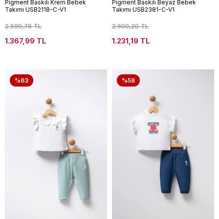
Pigment Baskılı Krem Bebek
Pigment Baskılı Beyaz Bebek
Takımı USB2118-C-V1
Takımı USB2381-C-V1
2.599,76 TL
2.600,20 TL
1.367,99 TL
1.231,19 TL
%63
%58