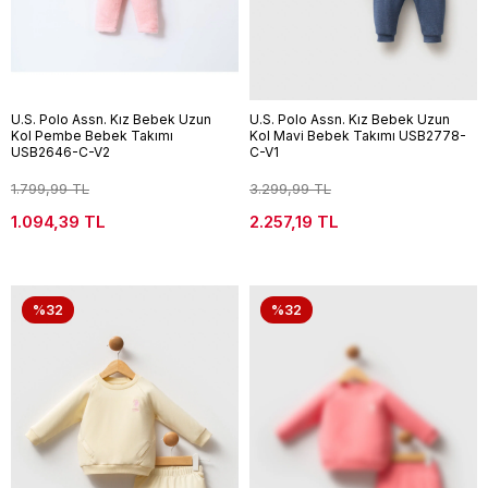
U.S. Polo Assn. Kız Bebek Uzun
U.S. Polo Assn. Kız Bebek Uzun
Kol Pembe Bebek Takımı
Kol Mavi Bebek Takımı USB2778-
USB2646-C-V2
C-V1
1.799,99 TL
3.299,99 TL
1.094,39 TL
2.257,19 TL
%32
%32