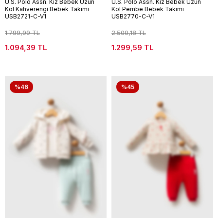
U.S. Polo Assn. Kız Bebek Uzun
U.S. Polo Assn. Kız Bebek Uzun
Kol Kahverengi Bebek Takımı
Kol Pembe Bebek Takımı
USB2721-C-V1
USB2770-C-V1
1.799,99 TL
2.500,18 TL
1.094,39 TL
1.299,59 TL
%46
%45