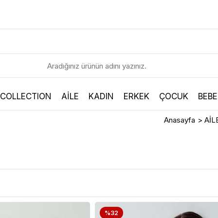
 COLLECTION
AİLE
KADIN
ERKEK
ÇOCUK
BEBE
Anasayfa
>
AİL
%32