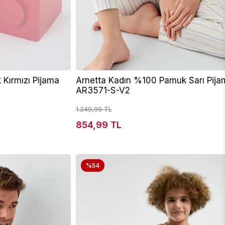
Kırmızı Pijama
Arnetta Kadın %100 Pamuk Sarı Pija
AR3571-S-V2
1.249,99 TL
854,99 TL
%54