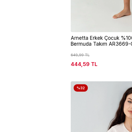
Arnetta Erkek Çocuk %1
Bermuda Takım AR3669-
649,99 TL
444,59 TL
%32