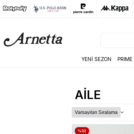
YENİ SEZON
PRIME
AİLE
%32