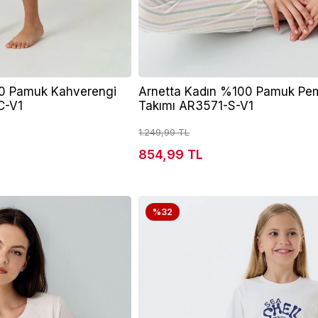
00 Pamuk Kahverengi
Arnetta Kadın %100 Pamuk Pe
C-V1
Takımı AR3571-S-V1
1.249,99 TL
854,99 TL
%32