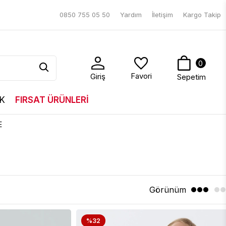
0850 755 05 50
Yardım
İletişim
Kargo Takip
0
Favori
Giriş
Sepetim
K
FIRSAT ÜRÜNLERİ
E
Görünüm
%32