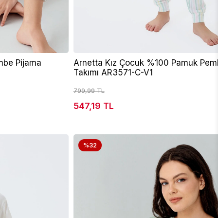
mbe Pijama
Arnetta Kız Çocuk %100 Pamuk Pem
Takımı AR3571-C-V1
799,99 TL
547,19 TL
%32