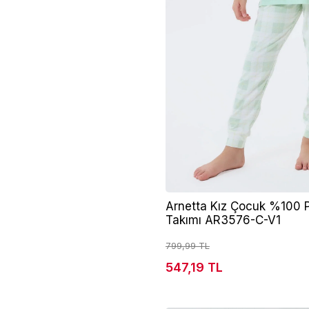
Arnetta Kız Çocuk %100 P
Takımı AR3576-C-V1
799,99 TL
547,19 TL