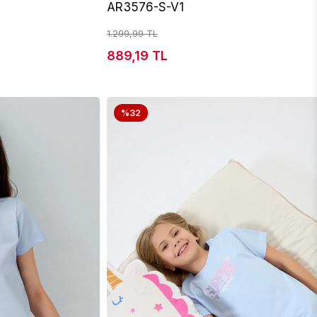
AR3576-S-V1
1.299,99 TL
889,19 TL
%32