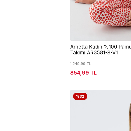
Arnetta Kadın %100 Pamuk
Takımı AR3581-S-V1
1.249,99 TL
854,99 TL
%32