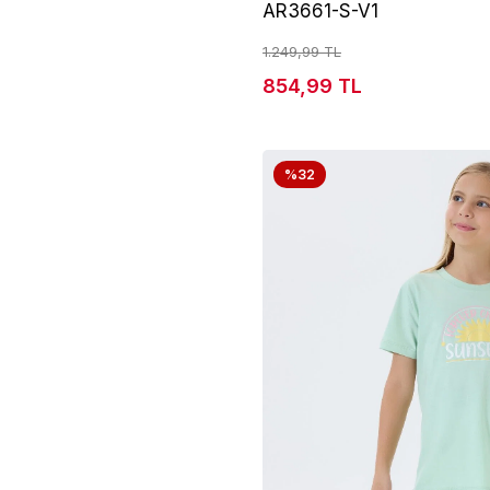
AR3661-S-V1
1.249,99 TL
854,99 TL
%32