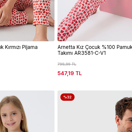
 Kırmızı Pijama
Arnetta Kız Çocuk %100 Pamuk 
Takımı AR3581-C-V1
799,99 TL
547,19 TL
%32