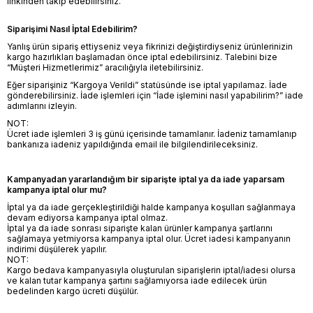
linkinden takip edebilirsiniz.
Siparişimi Nasıl İptal Edebilirim?
Yanlış ürün sipariş ettiyseniz veya fikrinizi değiştirdiyseniz ürünlerinizin
kargo hazırlıkları başlamadan önce iptal edebilirsiniz. Talebini bize
“Müşteri Hizmetlerimiz” aracılığıyla iletebilirsiniz.
Eğer siparişiniz “Kargoya Verildi” statüsünde ise iptal yapılamaz. İade
gönderebilirsiniz. İade işlemleri için “İade işlemini nasıl yapabilirim?” iade
adımlarını izleyin.
NOT:
Ücret iade işlemleri 3 iş günü içerisinde tamamlanır. İadeniz tamamlanıp
bankanıza iadeniz yapıldığında email ile bilgilendirileceksiniz.
Kampanyadan yararlandığım bir siparişte iptal ya da iade yaparsam
kampanya iptal olur mu?
İptal ya da iade gerçekleştirildiği halde kampanya koşulları sağlanmaya
devam ediyorsa kampanya iptal olmaz.
İptal ya da iade sonrası siparişte kalan ürünler kampanya şartlarını
sağlamaya yetmiyorsa kampanya iptal olur. Ücret iadesi kampanyanın
indirimi düşülerek yapılır.
NOT:
Kargo bedava kampanyasıyla oluşturulan siparişlerin iptal/iadesi olursa
ve kalan tutar kampanya şartını sağlamıyorsa iade edilecek ürün
bedelinden kargo ücreti düşülür.