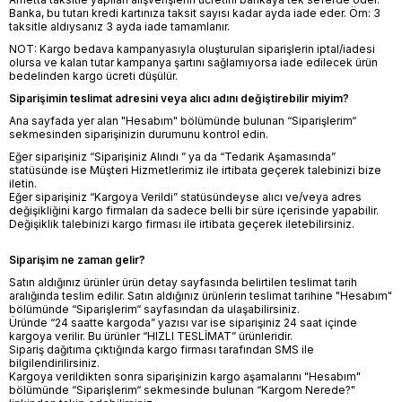
Banka, bu tutarı kredi kartınıza taksit sayısı kadar ayda iade eder. Örn: 3
taksitle aldıysanız 3 ayda iade tamamlanır.
NOT: Kargo bedava kampanyasıyla oluşturulan siparişlerin iptal/iadesi
olursa ve kalan tutar kampanya şartını sağlamıyorsa iade edilecek ürün
bedelinden kargo ücreti düşülür.
Siparişimin teslimat adresini veya alıcı adını değiştirebilir miyim?
Ana sayfada yer alan "Hesabım" bölümünde bulunan “
Siparişlerim
“
sekmesinden siparişinizin durumunu kontrol edin.
Eğer siparişiniz “Siparişiniz Alındı ” ya da “Tedarik Aşamasında”
statüsünde ise Müşteri Hizmetlerimiz ile irtibata geçerek talebinizi bize
iletin.
Eğer siparişiniz “Kargoya Verildi” statüsündeyse alıcı ve/veya adres
değişikliğini kargo firmaları da sadece belli bir süre içerisinde yapabilir.
Değişiklik talebinizi kargo firması ile irtibata geçerek iletebilirsiniz.
Siparişim ne zaman gelir?
Satın aldığınız ürünler ürün detay sayfasında belirtilen teslimat tarih
aralığında teslim edilir. Satın aldığınız ürünlerin teslimat tarihine "Hesabım"
bölümünde “
Siparişlerim
“ sayfasından da ulaşabilirsiniz.
Üründe “24 saatte kargoda” yazısı var ise siparişiniz 24 saat içinde
kargoya verilir. Bu ürünler “HIZLI TESLİMAT” ürünleridir.
Sipariş dağıtıma çıktığında kargo firması tarafından SMS ile
bilgilendirilirsiniz.
Kargoya verildikten sonra siparişinizin kargo aşamalarını "Hesabım"
bölümünde “Siparişlerim“ sekmesinde bulunan “
Kargom Nerede?
"