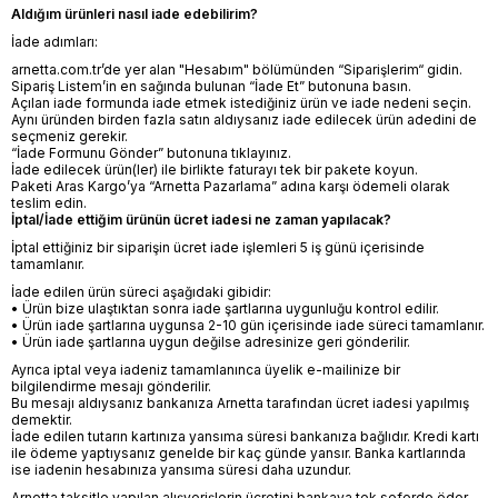
Aldığım ürünleri nasıl iade edebilirim?
İade adımları:
arnetta.com.tr’de yer alan "Hesabım" bölümünden “
Siparişlerim
“ gidin.
Sipariş Listem’in en sağında bulunan “İade Et” butonuna basın.
Açılan iade formunda iade etmek istediğiniz ürün ve iade nedeni seçin.
Aynı üründen birden fazla satın aldıysanız iade edilecek ürün adedini de
seçmeniz gerekir.
“İade Formunu Gönder” butonuna tıklayınız.
İade edilecek ürün(ler) ile birlikte faturayı tek bir pakete koyun.
Paketi Aras Kargo’ya “Arnetta Pazarlama” adına karşı ödemeli olarak
teslim edin.
İptal/İade ettiğim ürünün ücret iadesi ne zaman yapılacak?
İptal ettiğiniz bir siparişin ücret iade işlemleri 5 iş günü içerisinde
tamamlanır.
İade edilen ürün süreci aşağıdaki gibidir:
• Ürün bize ulaştıktan sonra iade şartlarına uygunluğu kontrol edilir.
• Ürün iade şartlarına uygunsa 2-10 gün içerisinde iade süreci tamamlanır.
• Ürün iade şartlarına uygun değilse adresinize geri gönderilir.
Ayrıca iptal veya iadeniz tamamlanınca üyelik e-mailinize bir
bilgilendirme mesajı gönderilir.
Bu mesajı aldıysanız bankanıza Arnetta tarafından ücret iadesi yapılmış
demektir.
İade edilen tutarın kartınıza yansıma süresi bankanıza bağlıdır. Kredi kartı
ile ödeme yaptıysanız genelde bir kaç günde yansır. Banka kartlarında
ise iadenin hesabınıza yansıma süresi daha uzundur.
Arnetta taksitle yapılan alışverişlerin ücretini bankaya tek seferde öder.