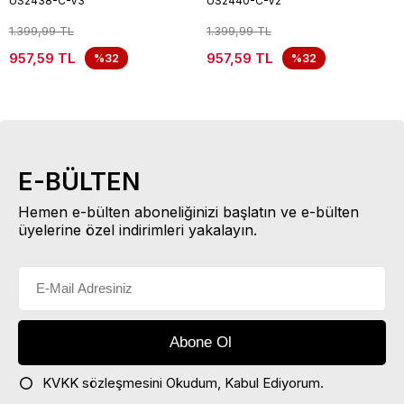
US2438-C-V3
US2440-C-V2
1.399,99 TL
1.399,99 TL
957,59 TL
957,59 TL
%32
%32
E-BÜLTEN
Hemen e-bülten aboneliğinizi başlatın ve e-bülten
üyelerine özel indirimleri yakalayın.
KVKK sözleşmesini
Okudum, Kabul Ediyorum.