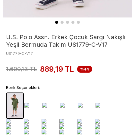
U.S. Polo Assn. Erkek Çocuk Sargı Nakışlı
Yeşil Bermuda Takım US1779-C-V17
US1779-C-V17
889,19
TL
1.600,13
TL
%44
Renk Seçenekleri: