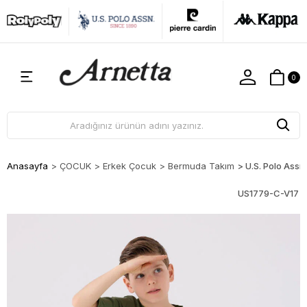
0
Anasayfa
>
ÇOCUK
>
Erkek Çocuk
>
Bermuda Takım
>
U.S. Polo Assn
US1779-C-V17