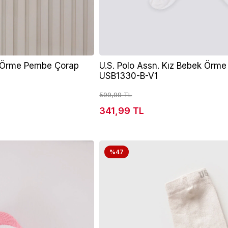
k Örme Pembe Çorap
U.S. Polo Assn. Kız Bebek Örm
USB1330-B-V1
599,99 TL
341,99 TL
%47