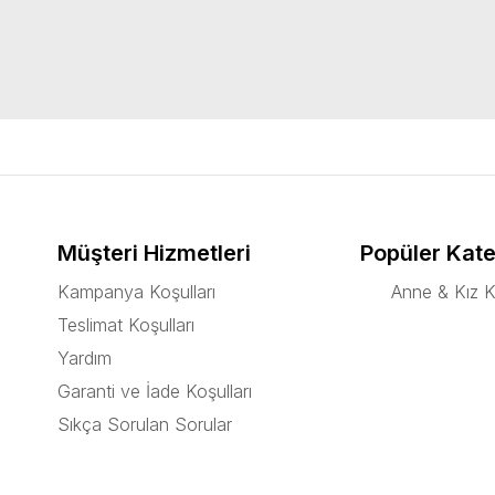
k kilotlu çoraplar aynı zamanda sevimli birer hediyelik seçenektir. 
esindeki kız bebek çorap modellerini incelemenizi tavsiye ederiz.
Müşteri Hizmetleri
Popüler Kate
Kampanya Koşulları
Anne & Kız K
Teslimat Koşulları
Yardım
Garanti ve İade Koşulları
Sıkça Sorulan Sorular