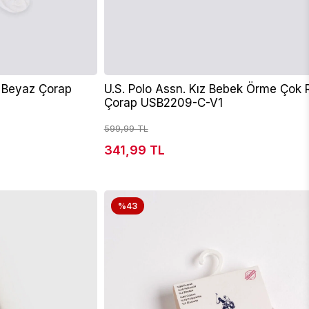
e Beyaz Çorap
U.S. Polo Assn. Kız Bebek Örme Çok 
Çorap USB2209-C-V1
599,99 TL
341,99 TL
%43