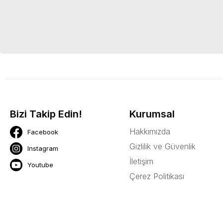
Kız bebek çoraplar ve kız bebe
edebilirsiniz. Arnetta.com sit
Bizi Takip Edin!
Kurumsal
Hakkımızda
Facebook
Gizlilik ve Güvenlik
Instagram
İletişim
Youtube
Çerez Politikası