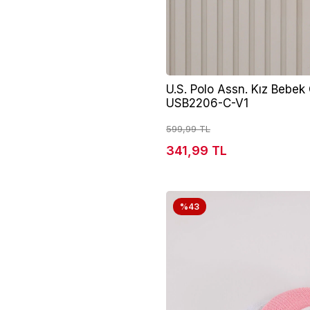
U.S. Polo Assn. Kız Bebe
USB2206-C-V1
599,99 TL
341,99 TL
%43