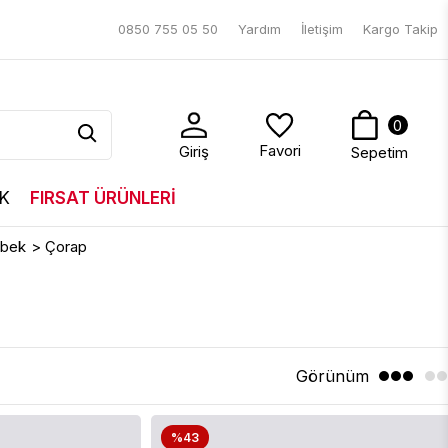
0850 755 05 50
Yardım
İletişim
Kargo Takip
0
Favori
Giriş
Sepetim
K
FIRSAT ÜRÜNLERİ
ebek
>
Çorap
Görünüm
%43