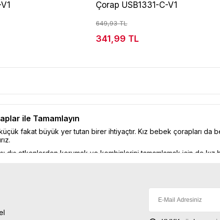
-V1
Çorap USB1331-C-V1
649,93 TL
341,99 TL
.
aplar ile Tamamlayın
 küçük fakat büyük yer tutan birer ihtiyaçtır. Kız bebek çorapları da 
rız.
sı dış etkenlerden korumak ve kombinlerini tamamlamak için de kız be
aksesuardır.
ken önceliğimiz onların sağlıklarını konforlu bir biçimde gözetmek 
 etmeliyiz. Bebeğimizi ısıtacak fakat bedenini sıkmayacak ölçü ve yapı
rapları kaçınılmaz tercihlerimiz arasındadır.
engarenk Kız Bebek Çorap Modelleri
el