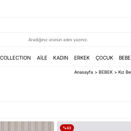
 COLLECTION
AİLE
KADIN
ERKEK
ÇOCUK
BEBE
Anasayfa
>
BEBEK
>
Kız B
%43