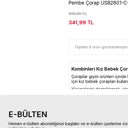
Pembe Çorap USB2801-C
599,99 TL
341,99 TL
Toplam 6 ürün görüntüleniyor
Kombinleri Kız Bebek Çor
Çoraplar giyim ürünleri içinde
için kız bebek çorapları kullanı
Yürümelerini desteklemek, ola
birlikte harika bir tamamlayıcı 
Bebeklerimiz için çorap seçer
üretilmiş olan ürünleri tercih
kaydırmaz tabanlı kız bebek ço
E-BÜLTEN
Minik Prenseslerimize R
Hemen e-bülten aboneliğinizi başlatın ve e-bülten üyelerine öz