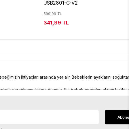
USB2801-C-V2
599,99 TL
341,99 TL
bebeğimizin ihtiyaçları arasında yer alır. Bebeklerin ayaklarını soğuk
bek çoraplarına ihtiyaç duyarız. Kız bebek çorapları elzem bir ihti
olmalı. Bu nedenle bebeğimizin hassas tenine zarar vermeyecek malz
daki çoraplar tercihimiz olmalı. Özellikle bebeklerimiz ilk yürümeye b