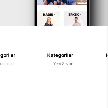
Düşük bütçeli ama her bebeğin ihtiyacı olan bu parçalar ile bebekleri
goriler
Kategoriler
ombinleri
Yeni Sezon