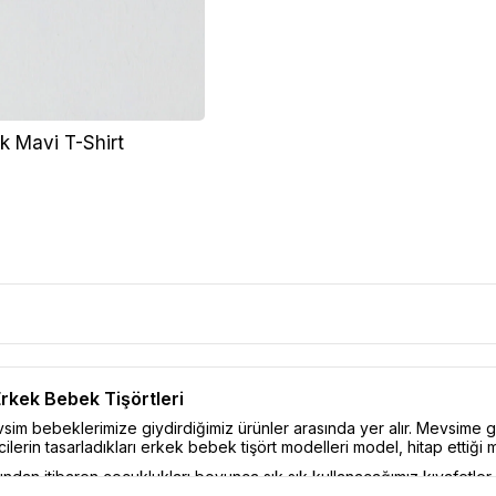
k Mavi T-Shirt
Erkek Bebek Tişörtleri
sim bebeklerimize giydirdiğimiz ürünler arasında yer alır. Mevsime gör
ticilerin tasarladıkları erkek bebek tişört modelleri model, hitap ettiği 
ndan itibaren çocuklukları boyunca sık sık kullanacağımız kıyafetler a
adar sıkıcı ise anneler için de bir o kadar zordur. Erkek bebek tişört