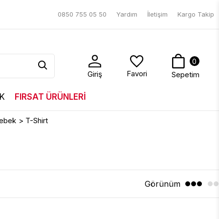
0850 755 05 50
Yardım
İletişim
Kargo Takip
0
Favori
Giriş
Sepetim
K
FIRSAT ÜRÜNLERİ
Bebek
>
T-Shirt
Görünüm