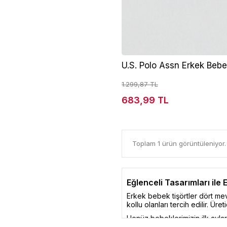
U.S. Polo Assn Erkek Bebe
1.299,87 TL
683,99 TL
Toplam 1 ürün görüntüleniyor.
Eğlenceli Tasarımları ile 
Erkek bebek tişörtler dört mev
kollu olanları tercih edilir. Üre
Henüz bebeklerimizin ilk ayları
değiştirmek bebekler için ne k