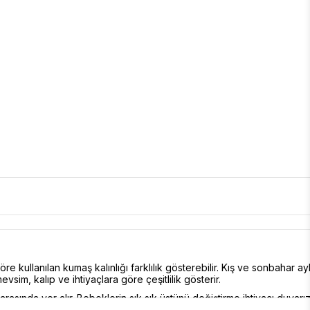
e kullanılan kumaş kalınlığı farklılık gösterebilir. Kış ve sonbahar a
mevsim, kalıp ve ihtiyaçlara göre çeşitlilik gösterir.
rasında yer alır. Bebeklerin sık sık üstünü değiştirme ihtiyacı duyarız
lerinin bazılarında bunu kolaylaştırmak için omuz kısmında düğmeler b