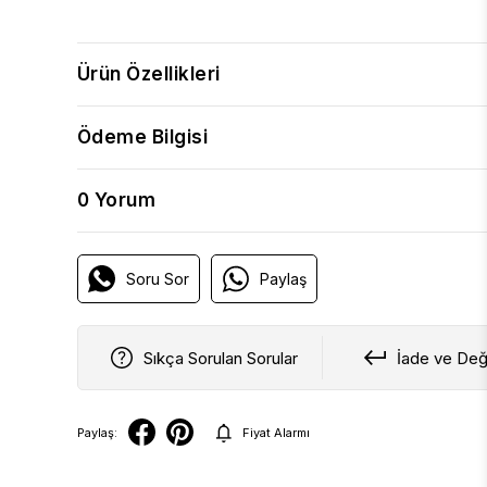
Ürün Özellikleri
Ödeme Bilgisi
0 Yorum
Soru Sor
Paylaş
Sıkça Sorulan Sorular
İade ve Değ
Paylaş:
Fiyat Alarmı