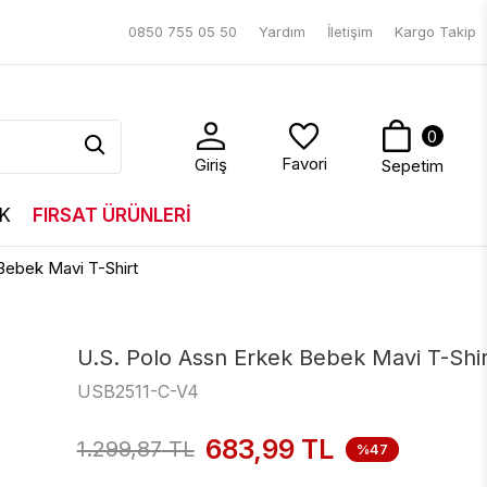
0850 755 05 50
Yardım
İletişim
Kargo Takip
0
Favori
Giriş
Sepetim
K
FIRSAT ÜRÜNLERİ
Bebek Mavi T-Shirt
U.S. Polo Assn Erkek Bebek Mavi T-Shir
USB2511-C-V4
683,99
TL
1.299,87
TL
%47