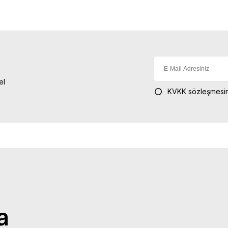
el
KVKK sözleşmesin
a