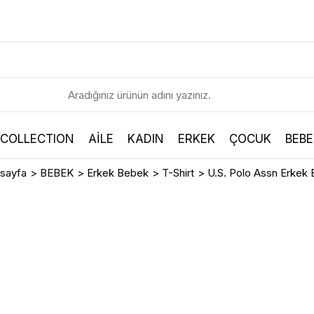
 COLLECTION
AİLE
KADIN
ERKEK
ÇOCUK
BEBE
sayfa
>
BEBEK
>
Erkek Bebek
>
T-Shirt
>
U.S. Polo Assn Erkek 