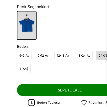
Renk Seçenekleri:
Beden:
6-9 Ay
9-12 Ay
12-18 Ay
18-24 Ay
24-3
3 YAŞ
SEPETE EKLE
Beden Tablosu
Favorilere 