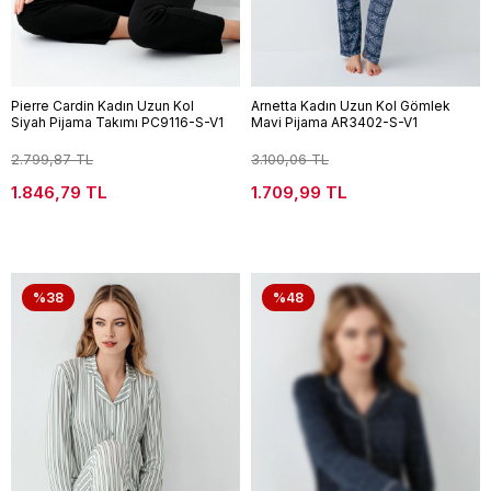
Pierre Cardin Kadın Uzun Kol
Arnetta Kadın Uzun Kol Gömlek
Siyah Pijama Takımı PC9116-S-V1
Mavi Pijama AR3402-S-V1
2.799,87 TL
3.100,06 TL
1.846,79 TL
1.709,99 TL
%38
%48