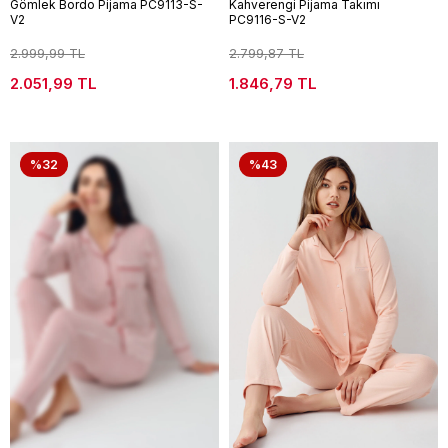
Gömlek Bordo Pijama PC9113-S-
Kahverengi Pijama Takımı
V2
PC9116-S-V2
2.999,99 TL
2.799,87 TL
2.051,99 TL
1.846,79 TL
%32
%43