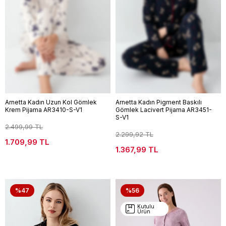
Arnetta Kadın Uzun Kol Gömlek
Arnetta Kadın Pigment Baskılı
Krem Pijama AR3410-S-V1
Gömlek Lacivert Pijama AR3451-
S-V1
2.499,99 TL
2.299,92 TL
1.709,99 TL
1.367,99 TL
%47
%56
Kutulu
Ürün