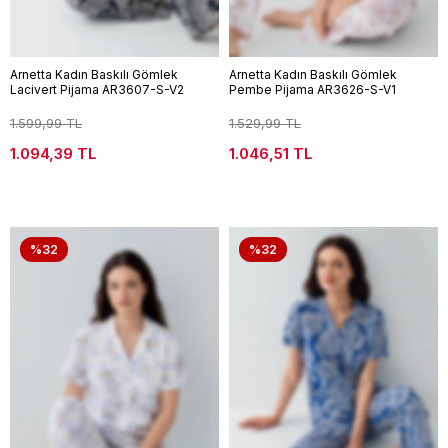
Arnetta Kadın Baskılı Gömlek
Arnetta Kadın Baskılı Gömlek
Lacivert Pijama AR3607-S-V2
Pembe Pijama AR3626-S-V1
1.599,99 TL
1.529,99 TL
1.094,39 TL
1.046,51 TL
%32
%32