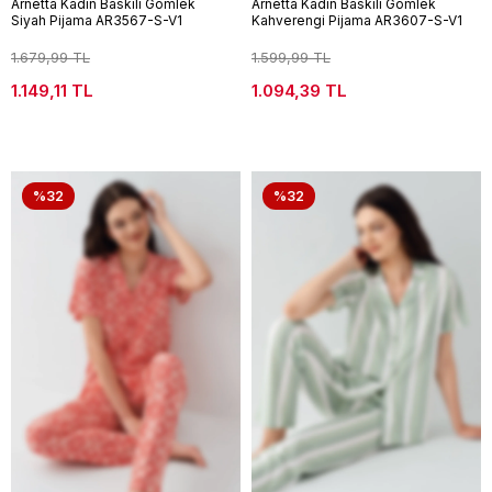
Arnetta Kadın Baskılı Gömlek
Arnetta Kadın Baskılı Gömlek
Siyah Pijama AR3567-S-V1
Kahverengi Pijama AR3607-S-V1
1.679,99 TL
1.599,99 TL
1.149,11 TL
1.094,39 TL
%32
%32