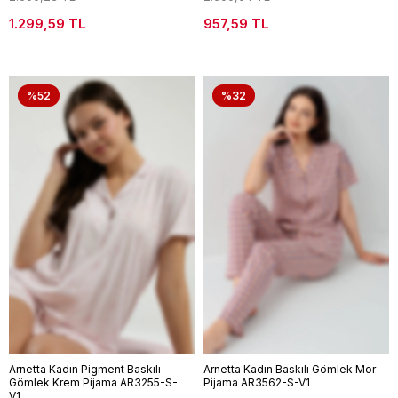
1.299,59 TL
957,59 TL
%52
%32
Arnetta Kadın Pigment Baskılı
Arnetta Kadın Baskılı Gömlek Mor
Gömlek Krem Pijama AR3255-S-
Pijama AR3562-S-V1
V1