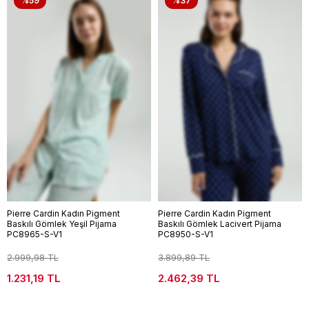
%59
%37
Pierre Cardin Kadın Pigment
Pierre Cardin Kadın Pigment
Baskılı Gömlek Yeşil Pijama
Baskılı Gömlek Lacivert Pijama
PC8965-S-V1
PC8950-S-V1
2.999,98 TL
3.899,89 TL
1.231,19 TL
2.462,39 TL