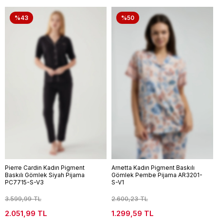
%43
%50
Pierre Cardin Kadın Pigment
Arnetta Kadın Pigment Baskılı
Baskılı Gömlek Siyah Pijama
Gömlek Pembe Pijama AR3201-
PC7715-S-V3
S-V1
3.599,99 TL
2.600,23 TL
2.051,99 TL
1.299,59 TL