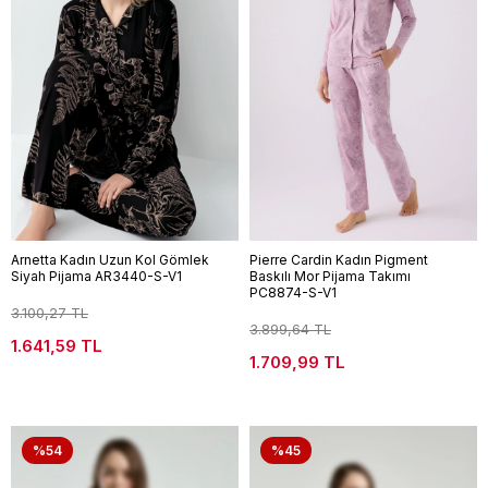
Arnetta Kadın Uzun Kol Gömlek
Pierre Cardin Kadın Pigment
Siyah Pijama AR3440-S-V1
Baskılı Mor Pijama Takımı
PC8874-S-V1
3.100,27 TL
3.899,64 TL
1.641,59 TL
1.709,99 TL
%54
%45