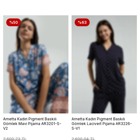
%50
%63
Arnetta Kadın Pigment Baskılı
Arnetta Kadın Pigment Baskılı
Gömlek Mavi Pijama AR3201-S-
Gömlek Lacivert Pijama AR3226-
V2
S-V1
2.600,23 TL
2.600,04 TL