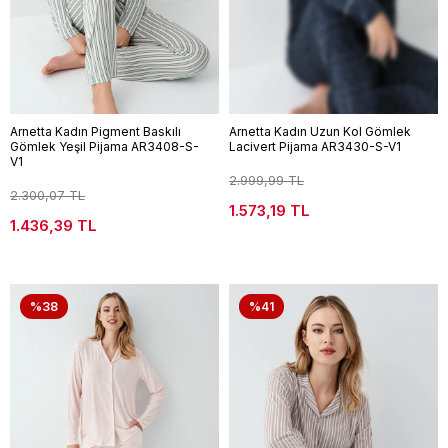
Arnetta Kadın Pigment Baskılı
Arnetta Kadın Uzun Kol Gömlek
Gömlek Yeşil Pijama AR3408-S-
Lacivert Pijama AR3430-S-V1
V1
2.999,99 TL
2.300,07 TL
1.573,19 TL
1.436,39 TL
%38
%41