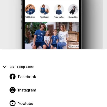
çok seçenek mevcuttur.
Kadın gömlek pijama takımları desenli ya da düz kumaşlardan
üretilmiş olabilir. Desensiz düz kumaşlardan üretilen
modellerin yaka çevresinin kontrast renkte bir biye çevrildiği
tasarımlar oldukça yaygındır. Yine desenli kumaşlarda da
kumaşın içindeki bir renkten biye kullanılabilir. Desenli olan
kadın gömlek pijama takımlarında genellikle minimal motifler
tercih edilir. Minik çiçek motifleri, puantiyeler kullanılan
desenler içinde yaygındır.
Kadın gömlek pijama takımlarında hemen her sezon mutlaka
yer alan ve modası geçmeyen bir tarz olan ekoseli desenler
kullanıcıların beğenisini toplar. Kareli desenler bu model ile
özdeşleşmiştir. Yaka tipi V yaka ya da gömlek yaka olabilir.
Her iki çeşitte de düğmeler ile istenilen şekilde bir açıklığa
sahip olunabilir.
Bizi Takip Edin!
Arnetta.com internet sitemizde seçkin markaların her sezon
yenilenen modelleri yer almaktadır. Kadın gömlek yaka pijama
Facebook
takımı modelleri Pierre Cardin, Arnetta ve Rolypoly
markalarında farklı alternatifler ile sizlerin beğenisine
sunulmaktadır. Geniş beden aralığı seçenekleri yer almaktadır.
Hem farklı desenlere ait kumaşlar hem düz kumaşlardan pek
Instagram
çok seçenek mevcuttur. Kaliteli kumaş ve dikişleri ile üretilmiş
pijama takımları içerisinde örme ve dokuma seçenekler yer
alır. Arnetta.com sitesinden en doğru fiyata yüksek kaliteye
Youtube
sahip olabilirsiniz.