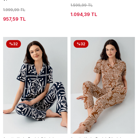
1.599,99 TL
1.999,99 TL
1.094,39 TL
957,59 TL
%32
%32