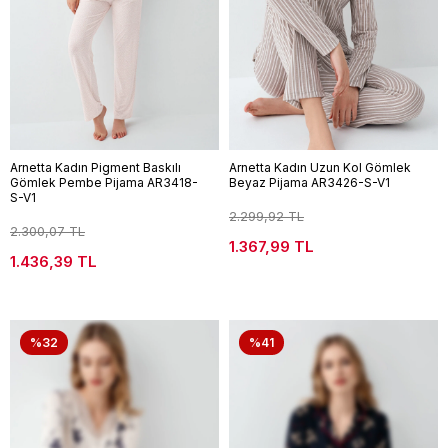
Arnetta Kadın Pigment Baskılı
Arnetta Kadın Uzun Kol Gömlek
Gömlek Pembe Pijama AR3418-
Beyaz Pijama AR3426-S-V1
S-V1
2.299,92 TL
2.300,07 TL
1.367,99 TL
1.436,39 TL
%32
%41