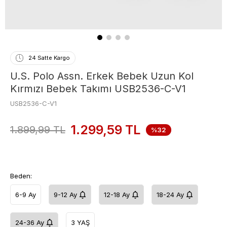
24 Satte Kargo
U.S. Polo Assn. Erkek Bebek Uzun Kol
Kırmızı Bebek Takımı USB2536-C-V1
USB2536-C-V1
1.299,59
TL
1.899,99
TL
%32
Beden:
6-9 Ay
9-12 Ay
12-18 Ay
18-24 Ay
24-36 Ay
3 YAŞ