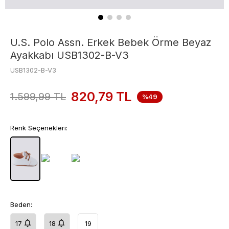
U.S. Polo Assn. Erkek Bebek Örme Beyaz
Ayakkabı USB1302-B-V3
USB1302-B-V3
820,79
TL
1.599,99
TL
%49
Renk Seçenekleri:
Beden:
17
18
19