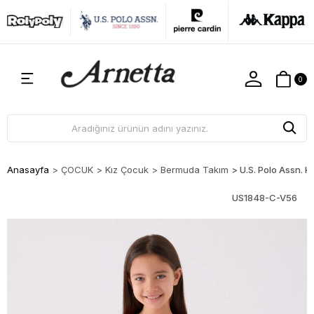
0
Anasayfa
>
ÇOCUK
>
Kız Çocuk
>
Bermuda Takım
>
U.S. Polo Assn. 
US1848-C-V56