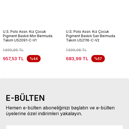
U.S. Polo Assn. Kız Çocuk
U.S. Polo Assn. Kız Çocuk
Pigment Baskılı Mor Bermuda
Pigment Baskılı Sarı Bermuda
Takım US2091-C-V1
Takım US2116-C-V2
1.699,85 TL
1.599,98 TL
957,53 TL
683,99 TL
%44
%57
E-BÜLTEN
Hemen e-bülten aboneliğinizi başlatın ve e-bülten
üyelerine özel indirimleri yakalayın.