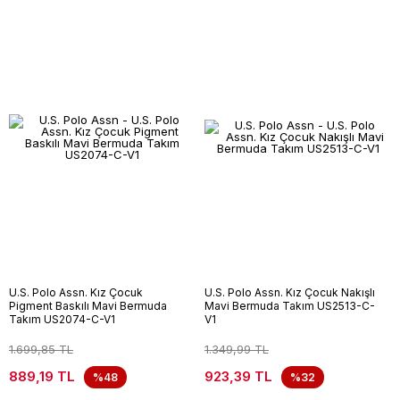
U.S. Polo Assn. Kız Çocuk
U.S. Polo Assn. Kız Çocuk Nakışlı
Pigment Baskılı Mavi Bermuda
Mavi Bermuda Takım US2513-C-
Takım US2074-C-V1
V1
1.699,85 TL
1.349,99 TL
889,19 TL
923,39 TL
%48
%32