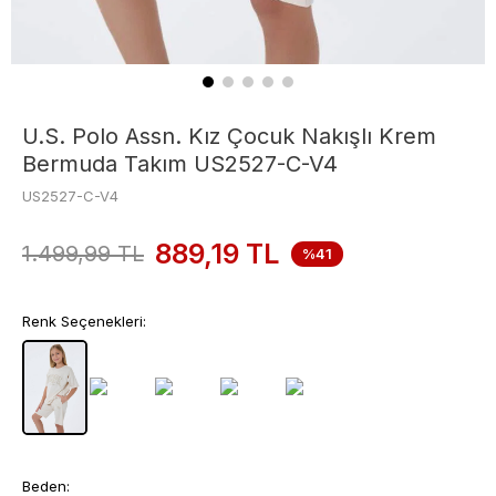
U.S. Polo Assn. Kız Çocuk Nakışlı Krem
Bermuda Takım US2527-C-V4
US2527-C-V4
889,19
TL
1.499,99
TL
%41
Renk Seçenekleri:
Beden: