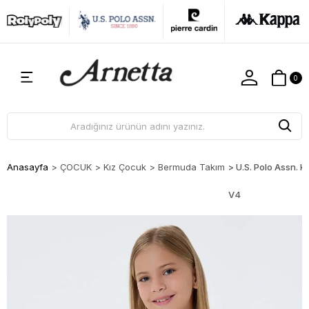
0
Anasayfa
>
ÇOCUK
>
Kız Çocuk
>
Bermuda Takım
>
U.S. Polo Assn. 
V4