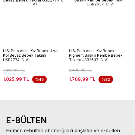
U.S. Polo Assn. Kız Bebek Uzun
U.S. Polo Assn. Kız Bebek
Kol Beyaz Bebek Takımı
Pigment Baskılı Pembe Bebek
USB2774-C-V1
Takımı USB2637-C-V1
1.899,99 TL
2.499,99 TL
1.025,99 TL
1.709,99 TL
%46
%32
E-BÜLTEN
Hemen e-bülten aboneliğinizi başlatın ve e-bülten