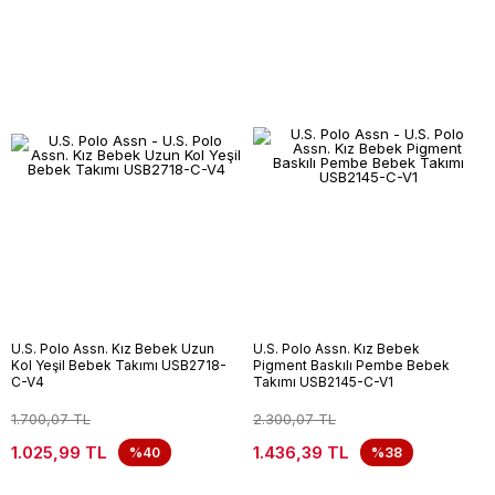
U.S. Polo Assn. Kız Bebek Uzun
U.S. Polo Assn. Kız Bebek
Kol Yeşil Bebek Takımı USB2718-
Pigment Baskılı Pembe Bebek
C-V4
Takımı USB2145-C-V1
1.700,07 TL
2.300,07 TL
1.025,99 TL
1.436,39 TL
%40
%38