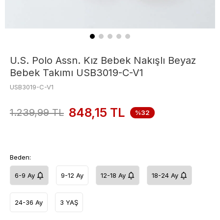
U.S. Polo Assn. Kız Bebek Nakışlı Beyaz
Bebek Takımı USB3019-C-V1
USB3019-C-V1
848,15
TL
1.239,99
TL
%32
Beden:
6-9 Ay
9-12 Ay
12-18 Ay
18-24 Ay
24-36 Ay
3 YAŞ