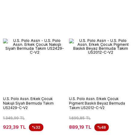
U.S. Polo Assn. Erkek Çocuk
U.S. Polo Assn. Erkek Çocuk
Nakışlı Siyah Bermuda Takım
Pigment Baskılı Beyaz Bermuda
US2429-C-V2
Takım US2012-C-V2
1.349,99 TL
1.699,85 TL
923,39 TL
889,19 TL
%32
%48