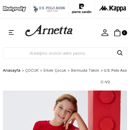
0
Anasayfa
>
ÇOCUK
>
Erkek Çocuk
>
Bermuda Takım
>
U.S. Polo Assn
C-V2