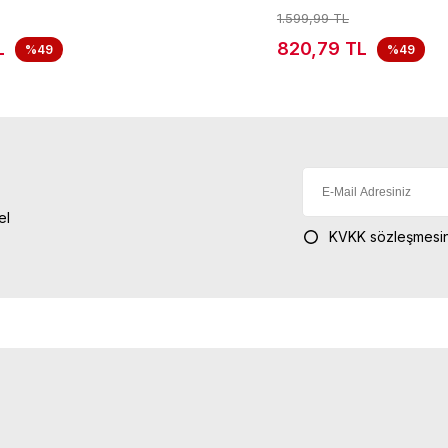
1.599,99 TL
L
820,79 TL
%49
%49
el
KVKK sözleşmesin