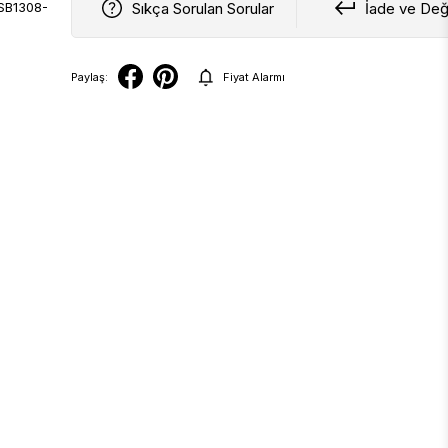
Sıkça Sorulan Sorular
İade ve Değ
Paylaş:
Fiyat Alarmı