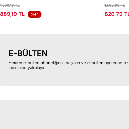
1.600,13 TL
1.599,99 TL
889,19 TL
820,79 T
%44
E-BÜLTEN
Hemen e-bülten aboneliğinizi başlatın ve e-bülten üyelerine öz
indirimleri yakalayın.