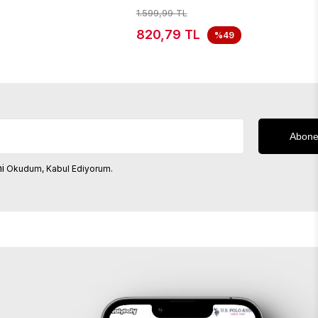
1.599,99 TL
820,79 TL
%49
i
Okudum, Kabul Ediyorum.