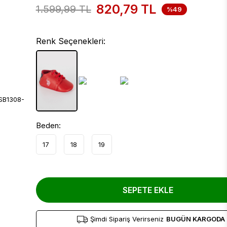
820,79
TL
1.599,99
TL
%49
Renk Seçenekleri:
Beden:
17
18
19
SEPETE EKLE
Şimdi Sipariş Verirseniz
BUGÜN KARGODA