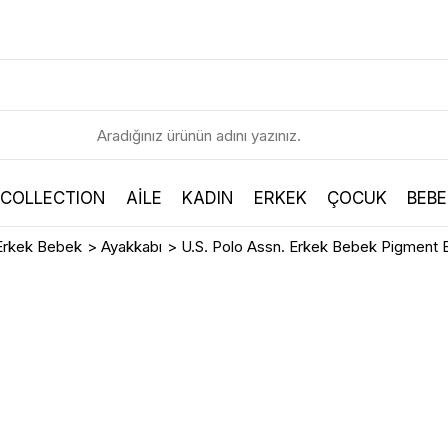
 COLLECTION
AİLE
KADIN
ERKEK
ÇOCUK
BEBE
Erkek Bebek
>
Ayakkabı
>
U.S. Polo Assn. Erkek Bebek Pigment B