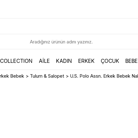
 COLLECTION
AİLE
KADIN
ERKEK
ÇOCUK
BEBE
rkek Bebek
>
Tulum & Salopet
>
U.S. Polo Assn. Erkek Bebek N