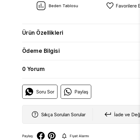
Beden Tablosu
Favorilere 
Ürün Özellikleri
Ödeme Bilgisi
0 Yorum
Soru Sor
Paylaş
Sıkça Sorulan Sorular
İade ve Değ
Paylaş:
Fiyat Alarmı