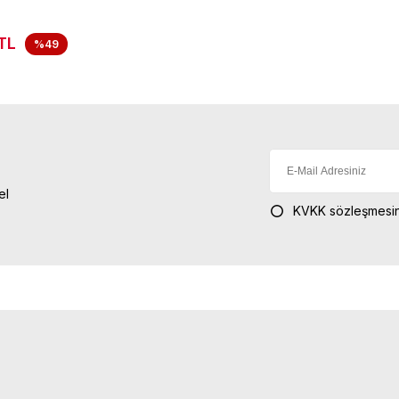
TL
%49
el
KVKK sözleşmesin