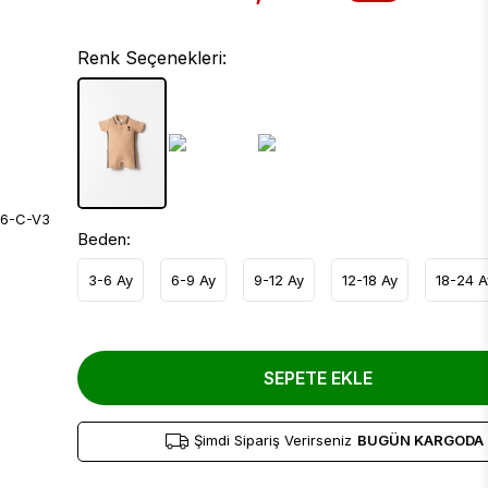
Renk Seçenekleri:
Beden:
3-6 Ay
6-9 Ay
9-12 Ay
12-18 Ay
18-24 A
SEPETE EKLE
Şimdi Sipariş Verirseniz
BUGÜN KARGODA