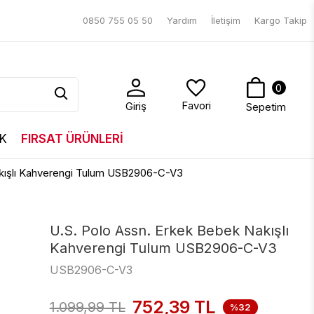
0850 755 05 50
Yardım
İletişim
Kargo Takip
0
Favori
Giriş
Sepetim
K
FIRSAT ÜRÜNLERİ
akışlı Kahverengi Tulum USB2906-C-V3
U.S. Polo Assn. Erkek Bebek Nakışlı
Kahverengi Tulum USB2906-C-V3
USB2906-C-V3
752,39
TL
1.099,99
TL
%32