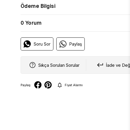
Ödeme Bilgisi
0 Yorum
Soru Sor
Paylaş
Sıkça Sorulan Sorular
İade ve Değ
Paylaş:
Fiyat Alarmı