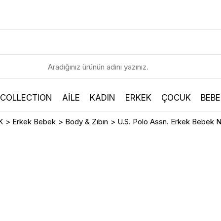
 COLLECTION
AİLE
KADIN
ERKEK
ÇOCUK
BEBE
K
>
Erkek Bebek
>
Body & Zıbın
>
U.S. Polo Assn. Erkek Bebek 