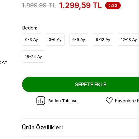
1.299,59
TL
1.899,99
TL
%32
Beden:
0-3 Ay
3-6 Ay
6-9 Ay
9-12 Ay
12-18 Ay
18-24 Ay
SEPETE EKLE
Beden Tablosu
Favorilere 
Ürün Özellikleri