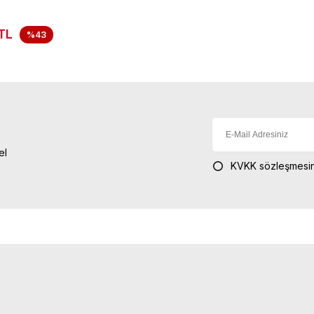
TL
%43
el
KVKK sözleşmesin