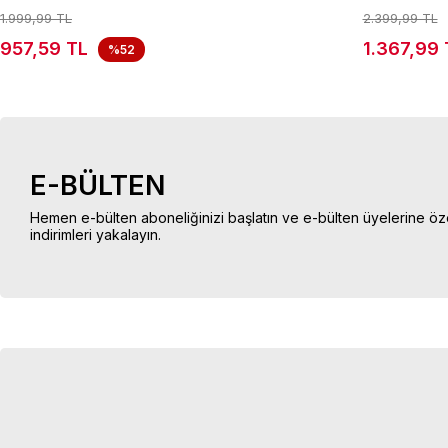
1.999,99 TL
2.399,99 TL
957,59 TL
1.367,99 
%52
E-BÜLTEN
Hemen e-bülten aboneliğinizi başlatın ve e-bülten üyelerine öz
indirimleri yakalayın.