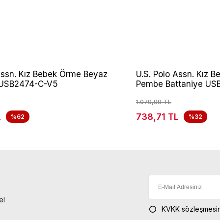
Assn. Kız Bebek Örme Beyaz
U.S. Polo Assn. Kız
 USB2474-C-V5
Pembe Battaniye US
1.079,99 TL
L
738,71 TL
%62
%32
el
KVKK sözleşmesin