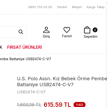
0850 755 05 50
Yardım
İletişim
Kargo Takip
0
Favori
Giriş
Sepetim
K
FIRSAT ÜRÜNLERİ
Pembe Battaniye USB2474-C-V7
U.S. Polo Assn. Kız Bebek Örme Pemb
Battaniye USB2474-C-V7
USB2474-C-V7
615,59
TL
1.600,19
TL
%62