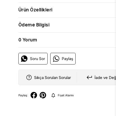
Ürün Özellikleri
Ödeme Bilgisi
0 Yorum
Soru Sor
Paylaş
Sıkça Sorulan Sorular
İade ve Değ
Paylaş:
Fiyat Alarmı