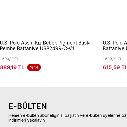
U.S. Polo Assn. Kız Bebek Pigment Baskılı
U.S. Polo 
Pembe Battaniye USB2499-C-V1
Battaniye
1.600,13 TL
1.600,19 TL
889,19 TL
615,59 T
%44
E-BÜLTEN
Hemen e-bülten aboneliğinizi başlatın ve e-bülten üyelerine öz
indirimleri yakalayın.