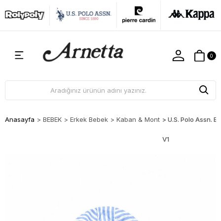
0
Anasayfa
>
BEBEK
>
Erkek Bebek
>
Kaban & Mont
>
U.S. Polo Assn. 
V1