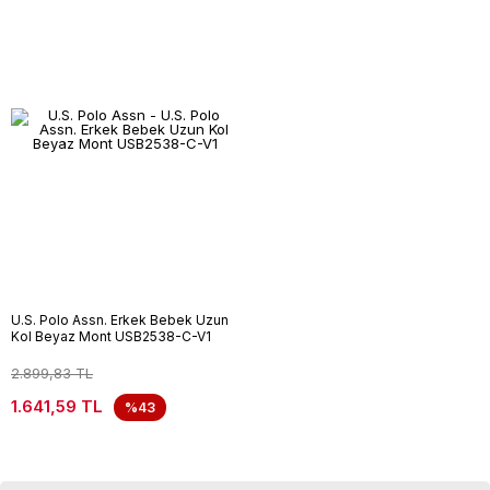
U.S. Polo Assn. Erkek Bebek Uzun
Kol Beyaz Mont USB2538-C-V1
2.899,83 TL
1.641,59 TL
%43