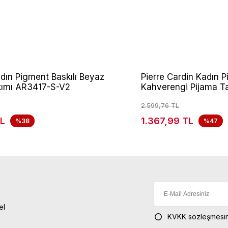
dın Pigment Baskılı Beyaz
Pierre Cardin Kadın P
kımı AR3417-S-V2
Kahverengi Pijama T
2.599,76 TL
TL
1.367,99 TL
%38
%47
el
KVKK sözleşmesin