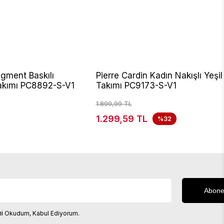
igment Baskılı
Pierre Cardin Kadın Nakışlı Yeşi
akımı PC8892-S-V1
Takımı PC9173-S-V1
1.899,99 TL
1.299,59 TL
%32
i
Okudum, Kabul Ediyorum.