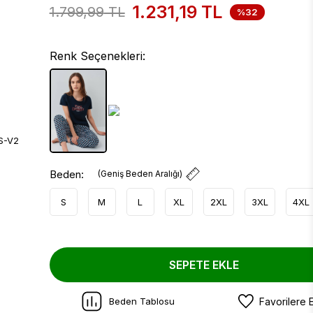
1.231,19
TL
1.799,99
TL
%32
Renk Seçenekleri:
Beden:
(Geniş Beden Aralığı)
S
M
L
XL
2XL
3XL
4XL
SEPETE EKLE
Beden Tablosu
Favorilere 