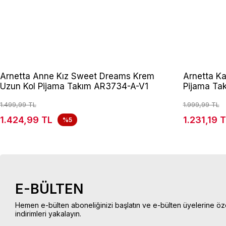
Arnetta Anne Kız Sweet Dreams Krem
Arnetta Ka
Uzun Kol Pijama Takım AR3734-A-V1
Pijama Ta
1.499,99 TL
1.999,99 TL
1.424,99 TL
1.231,19 
%5
E-BÜLTEN
Hemen e-bülten aboneliğinizi başlatın ve e-bülten üyelerine öz
indirimleri yakalayın.