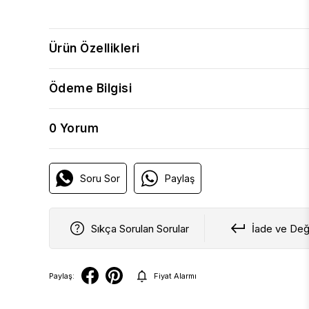
Ürün Özellikleri
Ödeme Bilgisi
0 Yorum
Soru Sor
Paylaş
Sıkça Sorulan Sorular
İade ve Değ
Paylaş:
Fiyat Alarmı