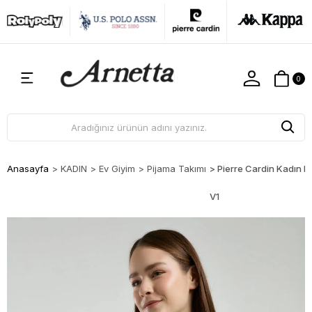
0
Anasayfa
>
KADIN
>
Ev Giyim
>
Pijama Takımı
>
Pierre Cardin Kadın P
V1