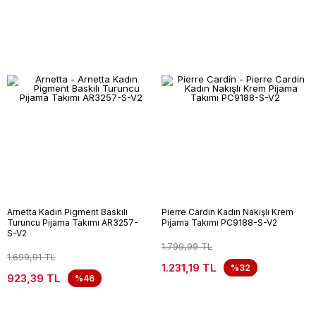
Arnetta Kadın Pigment Baskılı
Pierre Cardin Kadın Nakışlı Krem
Turuncu Pijama Takımı AR3257-
Pijama Takımı PC9188-S-V2
S-V2
1.799,99 TL
1.699,91 TL
1.231,19 TL
%32
923,39 TL
%46