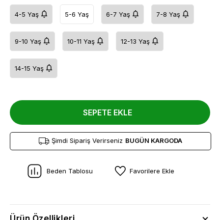
4-5 Yaş
5-6 Yaş
6-7 Yaş
7-8 Yaş
9-10 Yaş
10-11 Yaş
12-13 Yaş
14-15 Yaş
SEPETE EKLE
Şimdi Sipariş Verirseniz
BUGÜN KARGODA
Beden Tablosu
Favorilere Ekle
Ürün Özellikleri