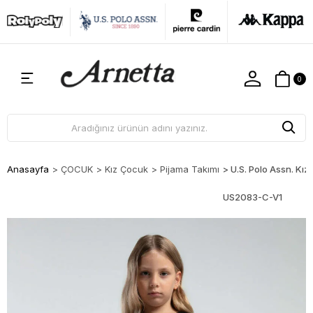
0
Anasayfa
>
ÇOCUK
>
Kız Çocuk
>
Pijama Takımı
>
U.S. Polo Assn. Kız
US2083-C-V1