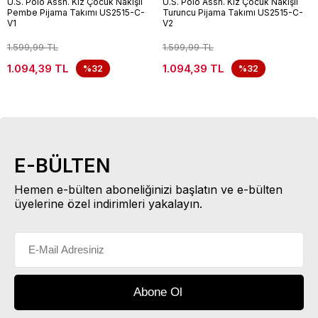
U.S. Polo Assn. Kız Çocuk Nakışlı
U.S. Polo Assn. Kız Çocuk Nakışlı
Pembe Pijama Takımı US2515-C-
Turuncu Pijama Takımı US2515-C-
V1
V2
1.599,99 TL
1.599,99 TL
1.094,39 TL
1.094,39 TL
%32
%32
E-BÜLTEN
Hemen e-bülten aboneliğinizi başlatın ve e-bülten
üyelerine özel indirimleri yakalayın.