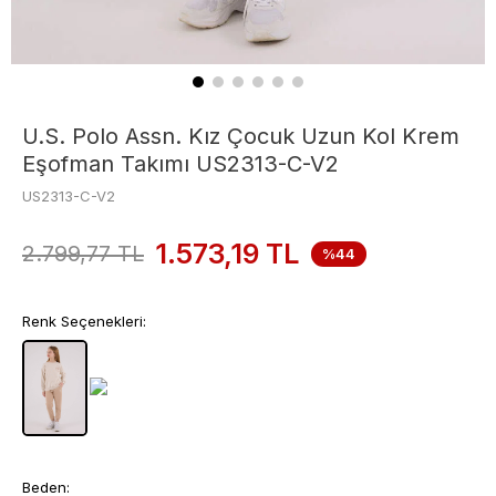
U.S. Polo Assn. Kız Çocuk Uzun Kol Krem
Eşofman Takımı US2313-C-V2
US2313-C-V2
1.573,19
TL
2.799,77
TL
%44
Renk Seçenekleri:
Beden: