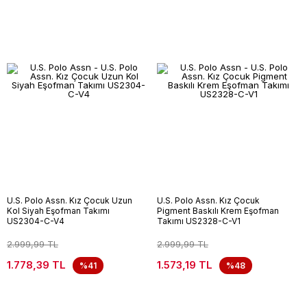
U.S. Polo Assn. Kız Çocuk Uzun
U.S. Polo Assn. Kız Çocuk
Kol Siyah Eşofman Takımı
Pigment Baskılı Krem Eşofman
US2304-C-V4
Takımı US2328-C-V1
2.999,99 TL
2.999,99 TL
1.778,39 TL
1.573,19 TL
%41
%48