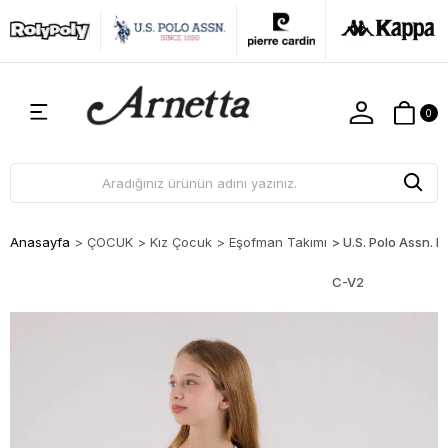
0
Anasayfa
>
ÇOCUK
>
Kız Çocuk
>
Eşofman Takımı
>
U.S. Polo Assn. 
C-V2