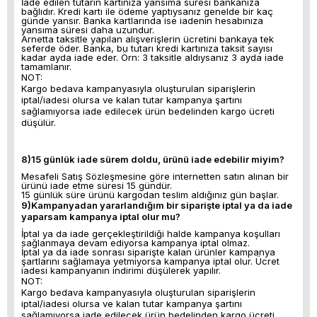
İade edilen tutarın kartınıza yansıma süresi bankanıza
bağlıdır. Kredi kartı ile ödeme yaptıysanız genelde bir kaç
günde yansır. Banka kartlarında ise iadenin hesabınıza
yansıma süresi daha uzundur.
Arnetta taksitle yapılan alışverişlerin ücretini bankaya tek
seferde öder. Banka, bu tutarı kredi kartınıza taksit sayısı
kadar ayda iade eder. Örn: 3 taksitle aldıysanız 3 ayda iade
tamamlanır.
NOT:
Kargo bedava kampanyasıyla oluşturulan siparişlerin
iptal/iadesi olursa ve kalan tutar kampanya şartını
sağlamıyorsa iade edilecek ürün bedelinden kargo ücreti
düşülür.
8)15 günlük iade sürem doldu, ürünü iade edebilir miyim?
Mesafeli Satış Sözleşmesine göre internetten satın alınan bir
ürünü iade etme süresi 15 gündür.
15 günlük süre ürünü kargodan teslim aldığınız gün başlar.
9)Kampanyadan yararlandığım bir siparişte iptal ya da iade
yaparsam kampanya iptal olur mu?
İptal ya da iade gerçekleştirildiği halde kampanya koşulları
sağlanmaya devam ediyorsa kampanya iptal olmaz.
İptal ya da iade sonrası siparişte kalan ürünler kampanya
şartlarını sağlamaya yetmiyorsa kampanya iptal olur. Ücret
iadesi kampanyanın indirimi düşülerek yapılır.
NOT:
Kargo bedava kampanyasıyla oluşturulan siparişlerin
iptal/iadesi olursa ve kalan tutar kampanya şartını
sağlamıyorsa iade edilecek ürün bedelinden kargo ücreti