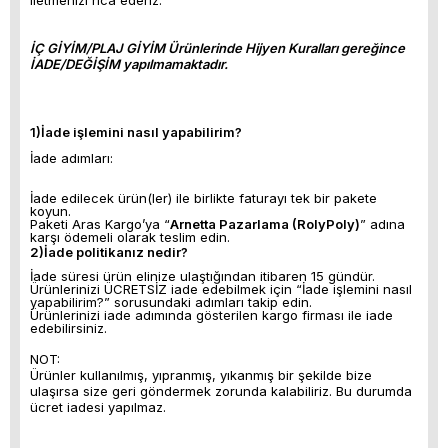
iletmenizi rica ederiz.
İÇ GİYİM/PLAJ GİYİM Ürünlerinde Hijyen Kuralları gereğince
İADE/DEĞİŞİM yapılmamaktadır.
1)İade işlemini nasıl yapabilirim?
İade adımları:
İade edilecek ürün(ler) ile birlikte faturayı tek bir pakete
koyun.
Paketi Aras Kargo’ya “
Arnetta Pazarlama (RolyPoly)
” adına
karşı ödemeli olarak teslim edin.
2)İade politikanız nedir?
İade süresi ürün elinize ulaştığından itibaren 15 gündür.
Ürünlerinizi ÜCRETSİZ iade edebilmek için “İade işlemini nasıl
yapabilirim?” sorusundaki adımları takip edin.
Ürünlerinizi iade adımında gösterilen kargo firması ile iade
edebilirsiniz.
NOT:
Ürünler kullanılmış, yıpranmış, yıkanmış bir şekilde bize
ulaşırsa size geri göndermek zorunda kalabiliriz. Bu durumda
ücret iadesi yapılmaz.