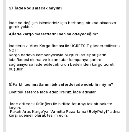
3) İade kodu alacak mıyım?
İade ve değişim işlemleriniz için herhangi bir kod almanıza
gerek yoktur.
4)İade kargo masraflarını ben mi ödeyeceğim?
İadelerinizi Aras Kargo firması ile ÜCRETSİZ gönderebilirsiniz.
NOT:
Kargo bedava kampanyasıyla oluşturulan siparişlerin
iptal/iadesi olursa ve kalan tutar kampanya şartını
sağlamıyorsa iade edilecek ürün bedelinden kargo ücreti
düşülür.
5)Farklı teslimatlarımı tek seferde iade edebilir miyim?
Evet tek seferde iade edebilirsiniz. İade adımları:
İade edilecek ürün(ler) ile birlikte faturayı tek bir pakete
koyun.
Paketi Aras Kargo’ya “
Arnetta Pazarlama (RolyPoly)
” adına
karşı ödemeli olarak teslim edin.