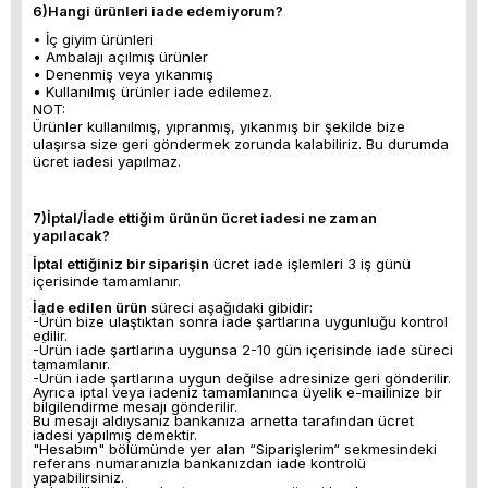
6)Hangi ürünleri iade edemiyorum?
•
İç giyim ürünleri
• Ambalajı açılmış ürünler
• Denenmiş veya yıkanmış
• Kullanılmış ürünler iade edilemez.
NOT:
Ürünler kullanılmış, yıpranmış, yıkanmış bir şekilde bize
ulaşırsa size geri göndermek zorunda kalabiliriz. Bu durumda
ücret iadesi yapılmaz.
7)İptal/İade ettiğim ürünün ücret iadesi ne zaman
yapılacak?
İptal ettiğiniz bir siparişin
ücret iade işlemleri 3 iş günü
içerisinde tamamlanır.
İade edilen ürün
süreci aşağıdaki gibidir:
-Ürün bize ulaştıktan sonra iade şartlarına uygunluğu kontrol
edilir.
-Ürün iade şartlarına uygunsa 2-10 gün içerisinde iade süreci
tamamlanır.
-Ürün iade şartlarına uygun değilse adresinize geri gönderilir.
Ayrıca iptal veya iadeniz tamamlanınca üyelik e-mailinize bir
bilgilendirme mesajı gönderilir.
Bu mesajı aldıysanız bankanıza arnetta tarafından ücret
iadesi yapılmış demektir.
"Hesabım" bölümünde yer alan “Siparişlerim“ sekmesindeki
referans numaranızla bankanızdan iade kontrolü
yapabilirsiniz.