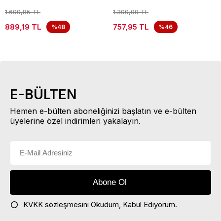
1.699,85 TL
1.399,99 TL
889,19 TL
757,95 TL
%48
%46
E-BÜLTEN
Hemen e-bülten aboneliğinizi başlatın ve e-bülten
üyelerine özel indirimleri yakalayın.
KVKK sözleşmesini
Okudum, Kabul Ediyorum.