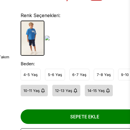
Renk Seçenekleri:
Beden:
4-5 Yaş
5-6 Yaş
6-7 Yaş
7-8 Yaş
9-10
10-11 Yaş
12-13 Yaş
14-15 Yaş
SEPETE EKLE