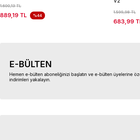
V2
1.600,13 TL
1.599,98 TL
889,19 TL
%44
683,99 T
E-BÜLTEN
Hemen e-bülten aboneliğinizi başlatın ve e-bülten üyelerine öz
indirimleri yakalayın.