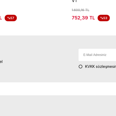
V1
1.600,16 TL
L
752,39 TL
%57
%53
el
KVKK sözleşmesin