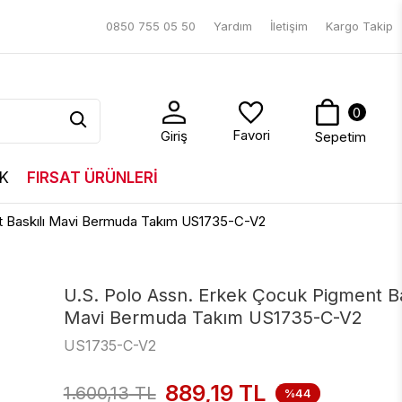
0850 755 05 50
Yardım
İletişim
Kargo Takip
0
Favori
Giriş
Sepetim
K
FIRSAT ÜRÜNLERİ
t Baskılı Mavi Bermuda Takım US1735-C-V2
U.S. Polo Assn. Erkek Çocuk Pigment Ba
Mavi Bermuda Takım US1735-C-V2
US1735-C-V2
889,19
TL
1.600,13
TL
%44