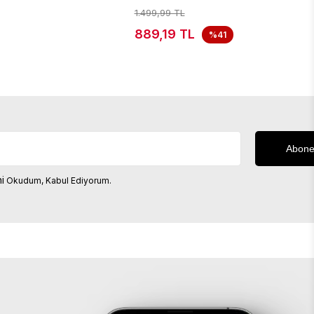
1.499,99 TL
889,19 TL
%41
i
Okudum, Kabul Ediyorum.