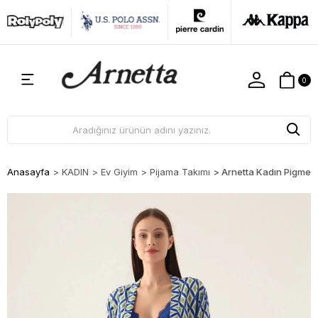
0
Anasayfa
>
KADIN
>
Ev Giyim
>
Pijama Takımı
>
Arnetta Kadın Pigment