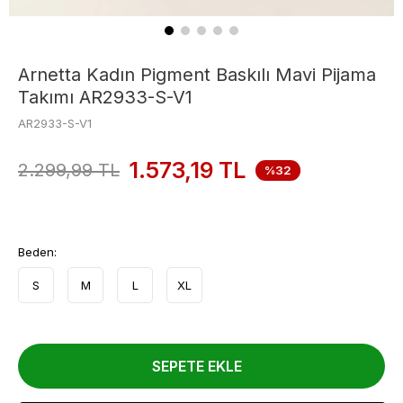
Arnetta Kadın Pigment Baskılı Mavi Pijama
Takımı AR2933-S-V1
AR2933-S-V1
1.573,19
TL
2.299,99
TL
%32
Beden:
S
M
L
XL
SEPETE EKLE