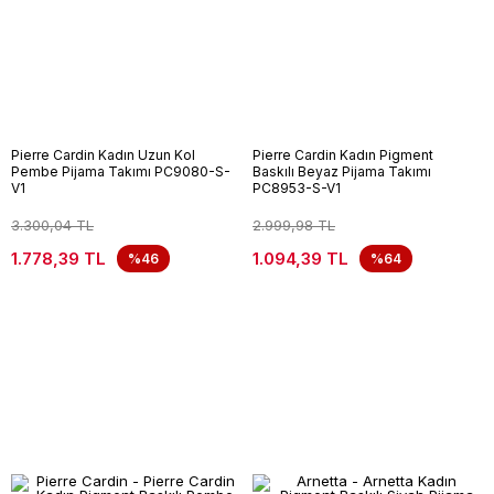
Pierre Cardin Kadın Uzun Kol
Pierre Cardin Kadın Pigment
Pembe Pijama Takımı PC9080-S-
Baskılı Beyaz Pijama Takımı
V1
PC8953-S-V1
3.300,04 TL
2.999,98 TL
1.778,39 TL
1.094,39 TL
%46
%64