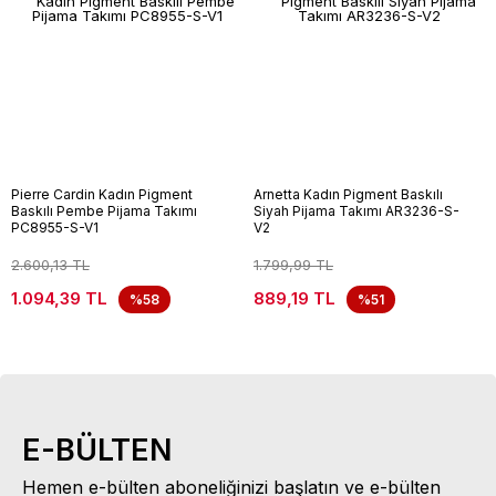
Pierre Cardin Kadın Pigment
Arnetta Kadın Pigment Baskılı
Baskılı Pembe Pijama Takımı
Siyah Pijama Takımı AR3236-S-
PC8955-S-V1
V2
2.600,13 TL
1.799,99 TL
1.094,39 TL
889,19 TL
%58
%51
E-BÜLTEN
Hemen e-bülten aboneliğinizi başlatın ve e-bülten