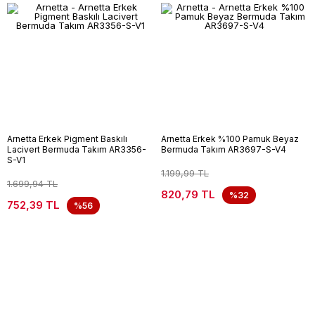
Arnetta Erkek Pigment Baskılı
Arnetta Erkek %100 Pamuk Beyaz
Lacivert Bermuda Takım AR3356-
Bermuda Takım AR3697-S-V4
S-V1
1.199,99 TL
1.699,94 TL
820,79 TL
%32
752,39 TL
%56