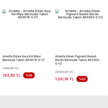
Arnetta Erkek Kısa Kol Mavi
Arnetta Erkek Pigment Baskılı
Bermuda Takım AR3678-S-V1
Bordo Bermuda Takım AR3354-
S-V2
1.199,99 TL
2.600,20 TL
762,83 TL
%36
1.231,19 TL
%53