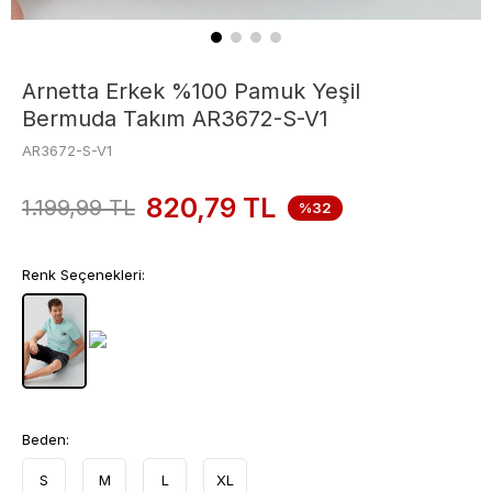
Arnetta Erkek %100 Pamuk Yeşil
Bermuda Takım AR3672-S-V1
AR3672-S-V1
820,79
TL
1.199,99
TL
%32
Renk Seçenekleri:
Beden:
S
M
L
XL