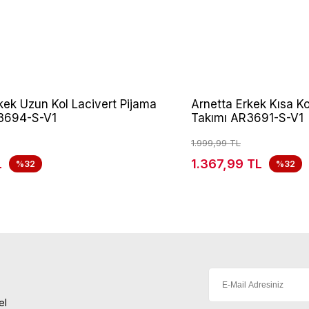
kek Uzun Kol Lacivert Pijama
Arnetta Erkek Kısa Ko
3694-S-V1
Takımı AR3691-S-V1
1.999,99 TL
L
1.367,99 TL
%32
%32
el