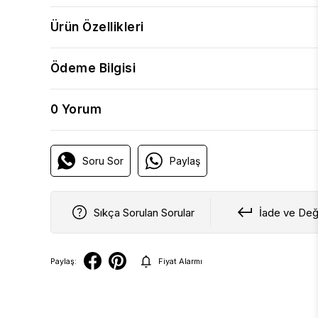
Ürün Özellikleri
Ödeme Bilgisi
0 Yorum
Soru Sor
Paylaş
Sıkça Sorulan Sorular
İade ve Değ
Paylaş:
Fiyat Alarmı