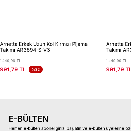
Arnetta Erkek Uzun Kol Kırmızı Pijama
Arnetta Er
Takımı AR3694-S-V3
Takımı AR
1.449,99 TL
1.449,99 TL
991,79 TL
991,79 T
%32
E-BÜLTEN
Hemen e-bülten aboneliğinizi başlatın ve e-bülten üyelerine öz