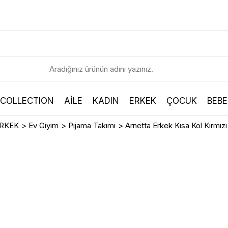
 COLLECTION
AİLE
KADIN
ERKEK
ÇOCUK
BEBE
RKEK
>
Ev Giyim
>
Pijama Takımı
>
Arnetta Erkek Kısa Kol Kırmı