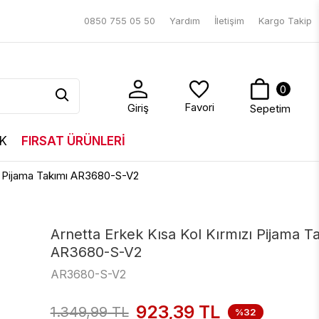
0850 755 05 50
Yardım
İletişim
Kargo Takip
0
Favori
Giriş
Sepetim
K
FIRSAT ÜRÜNLERİ
zı Pijama Takımı AR3680-S-V2
Arnetta Erkek Kısa Kol Kırmızı Pijama T
AR3680-S-V2
AR3680-S-V2
923,39
TL
1.349,99
TL
%32