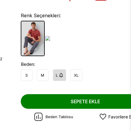
Renk Seçenekleri:
Beden:
S
M
L
XL
SEPETE EKLE
Beden Tablosu
Favorilere 