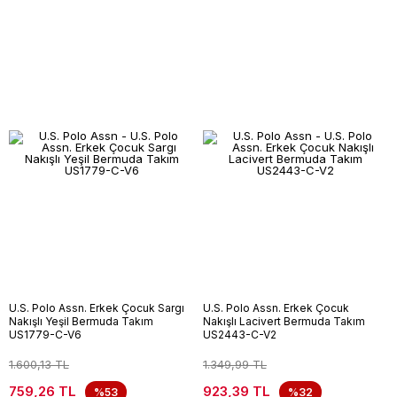
U.S. Polo Assn. Erkek Çocuk Sargı
U.S. Polo Assn. Erkek Çocuk
Nakışlı Yeşil Bermuda Takım
Nakışlı Lacivert Bermuda Takım
US1779-C-V6
US2443-C-V2
1.600,13 TL
1.349,99 TL
759,26 TL
923,39 TL
%53
%32