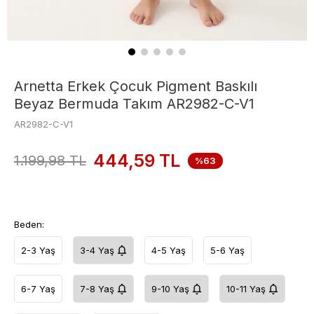
Arnetta Erkek Çocuk Pigment Baskılı
Beyaz Bermuda Takım AR2982-C-V1
AR2982-C-V1
444,59
TL
1.199,98
TL
%63
Beden:
2-3 Yaş
3-4 Yaş
4-5 Yaş
5-6 Yaş
6-7 Yaş
7-8 Yaş
9-10 Yaş
10-11 Yaş