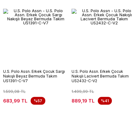
U.S. Polo Assn. Erkek Çocuk Sargı
U.S. Polo Assn. Erkek Çocuk
Nakışlı Beyaz Bermuda Takım
Nakışlı Lacivert Bermuda Takım
US1391-C-V7
US2432-C-V2
1.599,98 TL
1.499,99 TL
683,99 TL
889,19 TL
%57
%41