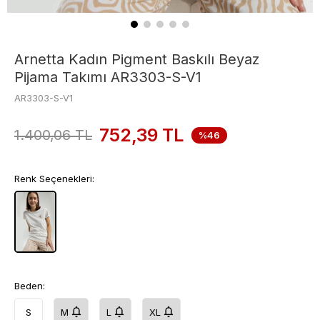
Arnetta Kadın Pigment Baskılı Beyaz
Pijama Takımı AR3303-S-V1
AR3303-S-V1
752,39
TL
1.400,06
TL
%46
Renk Seçenekleri:
Beden:
S
M
L
XL