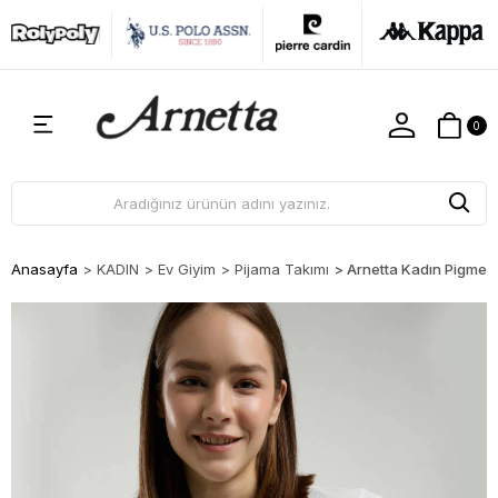
0
Anasayfa
>
KADIN
>
Ev Giyim
>
Pijama Takımı
>
Arnetta Kadın Pigment