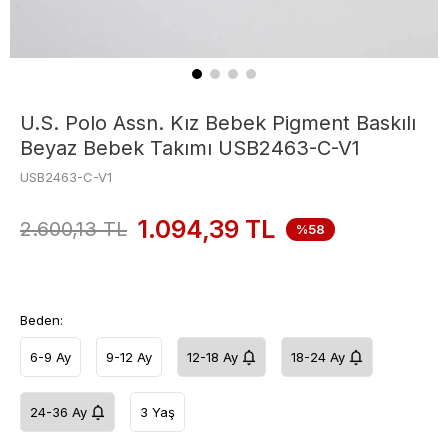
U.S. Polo Assn. Kız Bebek Pigment Baskılı
Beyaz Bebek Takımı USB2463-C-V1
USB2463-C-V1
1.094,39
TL
2.600,13
TL
%58
Beden:
6-9 Ay
9-12 Ay
12-18 Ay
18-24 Ay
24-36 Ay
3 Yaş