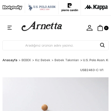
0
Anasayfa
>
BEBEK
>
Kız Bebek
>
Bebek Takımları
>
U.S. Polo Assn. K
USB2463-C-V1