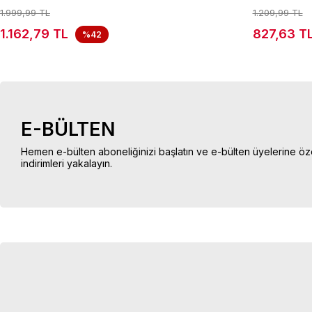
1.999,99 TL
1.209,99 TL
1.162,79 TL
827,63 T
%42
E-BÜLTEN
Hemen e-bülten aboneliğinizi başlatın ve e-bülten üyelerine öz
indirimleri yakalayın.