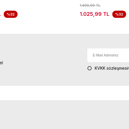
1.499,99 TL
L
1.025,99 TL
%32
%32
el
KVKK sözleşmesin