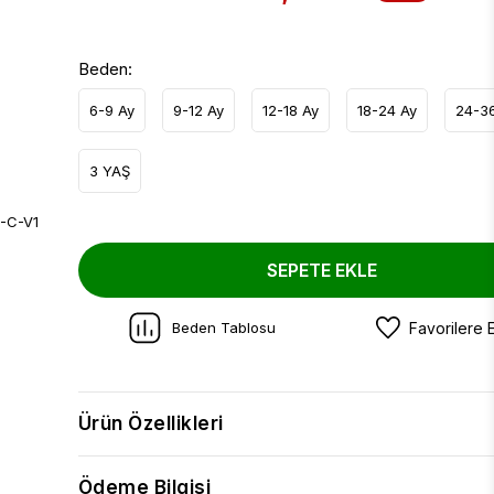
Beden:
6-9 Ay
9-12 Ay
12-18 Ay
18-24 Ay
24-3
3 YAŞ
SEPETE EKLE
Beden Tablosu
Favorilere 
Ürün Özellikleri
Ödeme Bilgisi