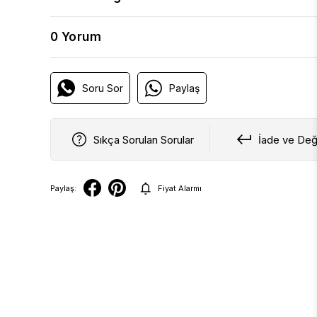
0 Yorum
Soru Sor
Paylaş
Sıkça Sorulan Sorular
İade ve Değ
Paylaş:
Fiyat Alarmı