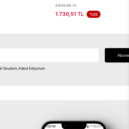
2.529,99 TL
1.730,51 TL
%32
i
Okudum, Kabul Ediyorum.