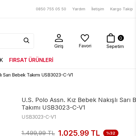
0850 755 05 50
Yardım
İletişim
Kargo Takip
0
Favori
Giriş
Sepetim
K
FIRSAT ÜRÜNLERİ
şlı Sarı Bebek Takımı USB3023-C-V1
U.S. Polo Assn. Kız Bebek Nakışlı Sarı
Takımı USB3023-C-V1
USB3023-C-V1
1.025,99
TL
1.499,99
TL
%32