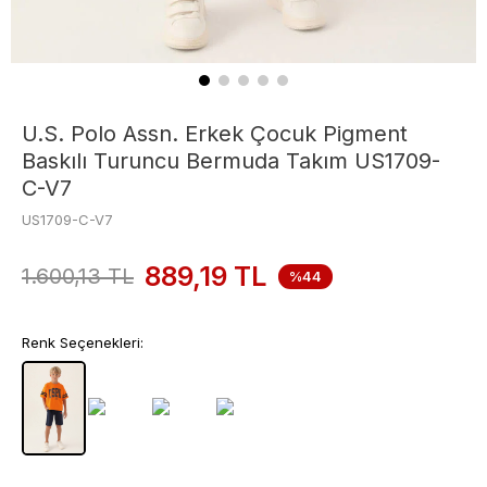
U.S. Polo Assn. Erkek Çocuk Pigment
Baskılı Turuncu Bermuda Takım US1709-
C-V7
US1709-C-V7
889,19
TL
1.600,13
TL
%44
Renk Seçenekleri: