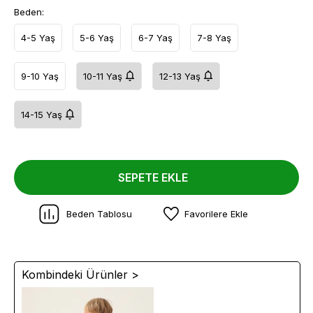
Beden:
4-5 Yaş
5-6 Yaş
6-7 Yaş
7-8 Yaş
9-10 Yaş
10-11 Yaş
12-13 Yaş
14-15 Yaş
SEPETE EKLE
Beden Tablosu
Favorilere Ekle
Kombindeki Ürünler >