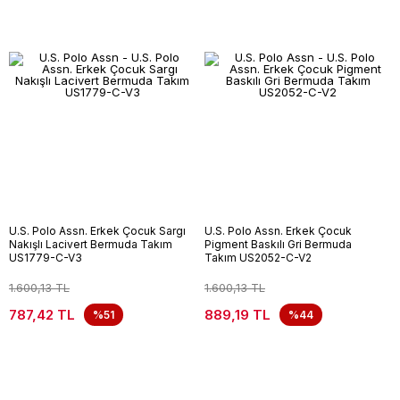
U.S. Polo Assn. Erkek Çocuk Sargı
U.S. Polo Assn. Erkek Çocuk
Nakışlı Lacivert Bermuda Takım
Pigment Baskılı Gri Bermuda
US1779-C-V3
Takım US2052-C-V2
1.600,13 TL
1.600,13 TL
787,42 TL
889,19 TL
%51
%44