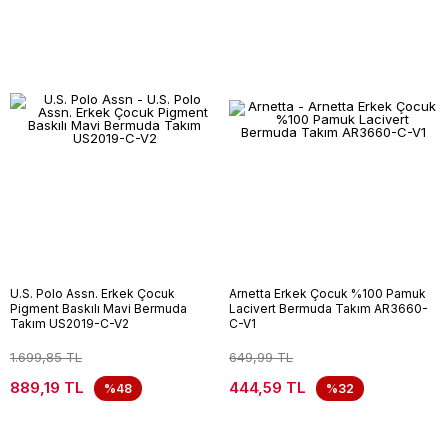
U.S. Polo Assn. Erkek Çocuk
Arnetta Erkek Çocuk %100 Pamuk
Pigment Baskılı Mavi Bermuda
Lacivert Bermuda Takım AR3660-
Takım US2019-C-V2
C-V1
1.699,85 TL
649,99 TL
889,19 TL
444,59 TL
%48
%32