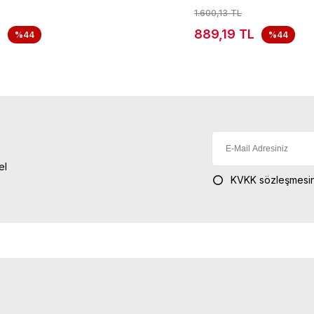
1.600,13 TL
L
889,19 TL
%44
%44
el
KVKK sözleşmesin