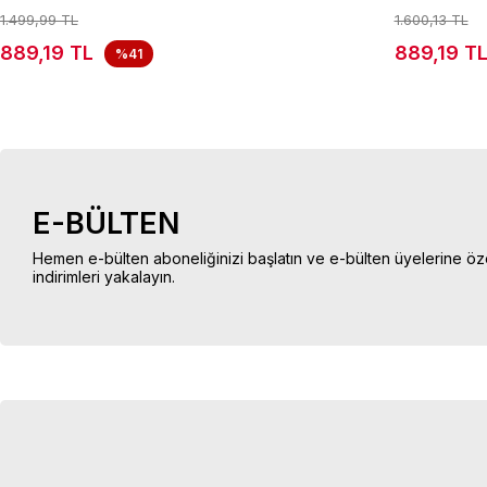
1.499,99 TL
1.600,13 TL
889,19 TL
889,19 T
%41
E-BÜLTEN
Hemen e-bülten aboneliğinizi başlatın ve e-bülten üyelerine öz
indirimleri yakalayın.