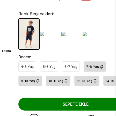
Renk Seçenekleri:
Beden:
4-5 Yaş
5-6 Yaş
6-7 Yaş
7-8 Yaş
9-10 Yaş
10-11 Yaş
12-13 Yaş
14-15 
SEPETE EKLE