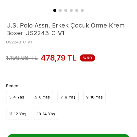
U.S. Polo Assn. Erkek Çocuk Örme Krem
Boxer US2243-C-V1
US2243-C-V1
478,79
TL
1.199,98
TL
%60
Beden:
3-4 Yaş
5-6 Yaş
7-8 Yaş
9-10 Yaş
11-12 Yaş
13-14 Yaş