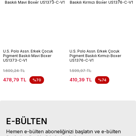
U.S. Polo Assn. Erkek Çocuk
U.S. Polo Assn. Erkek Çocuk
Pigment Baskılı Mavi Boxer
Pigment Baskılı Kırmızı Boxer
US1373-C-V1
US1376-C-V1
1.600,24 TL
1.599,97 TL
478,79 TL
410,39 TL
%70
%74
E-BÜLTEN
Hemen e-bülten aboneliğinizi başlatın ve e-bülten