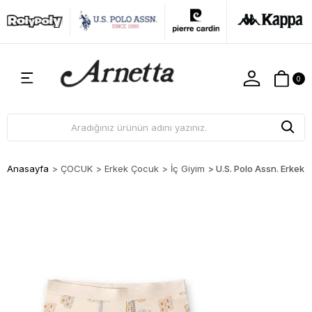
0
Anasayfa
>
ÇOCUK
>
Erkek Çocuk
>
İç Giyim
>
U.S. Polo Assn. Erke