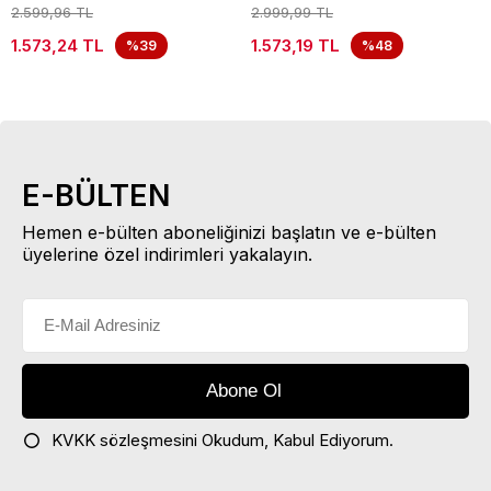
2.599,96 TL
2.999,99 TL
1.573,24 TL
1.573,19 TL
%39
%48
E-BÜLTEN
Hemen e-bülten aboneliğinizi başlatın ve e-bülten
üyelerine özel indirimleri yakalayın.
KVKK sözleşmesini
Okudum, Kabul Ediyorum.