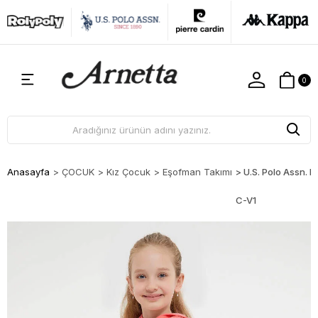
0
Anasayfa
>
ÇOCUK
>
Kız Çocuk
>
Eşofman Takımı
>
U.S. Polo Assn. 
C-V1