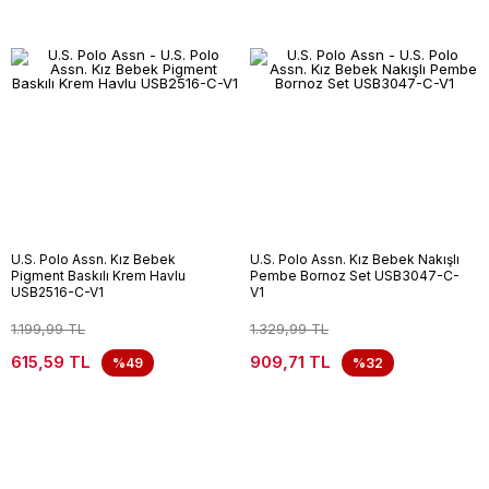
U.S. Polo Assn. Kız Bebek
U.S. Polo Assn. Kız Bebek Nakışlı
Pigment Baskılı Krem Havlu
Pembe Bornoz Set USB3047-C-
USB2516-C-V1
V1
1.199,99 TL
1.329,99 TL
615,59 TL
909,71 TL
%49
%32