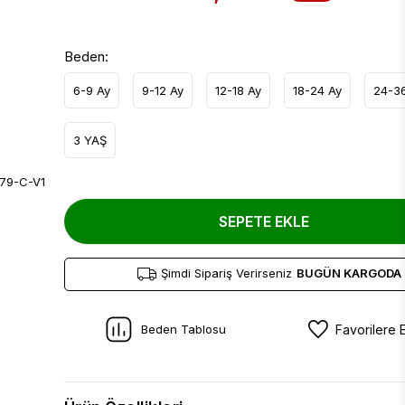
Beden:
6-9 Ay
9-12 Ay
12-18 Ay
18-24 Ay
24-3
3 YAŞ
SEPETE EKLE
Şimdi Sipariş Verirseniz
BUGÜN KARGODA
Beden Tablosu
Favorilere 