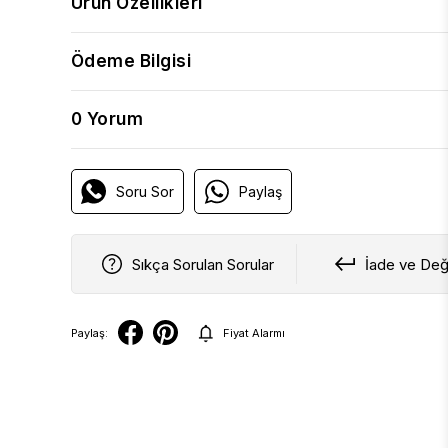
Ürün Özellikleri
Ödeme Bilgisi
0 Yorum
Soru Sor
Paylaş
Sıkça Sorulan Sorular
İade ve Değ
Paylaş:
Fiyat Alarmı