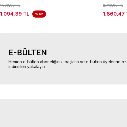
1.899,99 TL
2.719,99 TL
1.094,39 TL
1.860,47 
%42
E-BÜLTEN
Hemen e-bülten aboneliğinizi başlatın ve e-bülten üyelerine öz
indirimleri yakalayın.