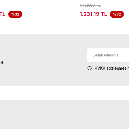
1.799,99 TL
TL
1.231,19 TL
%32
%32
el
KVKK sözleşmesin