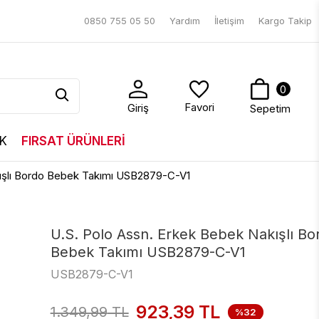
0850 755 05 50
Yardım
İletişim
Kargo Takip
0
Favori
Giriş
Sepetim
K
FIRSAT ÜRÜNLERİ
kışlı Bordo Bebek Takımı USB2879-C-V1
U.S. Polo Assn. Erkek Bebek Nakışlı Bo
Bebek Takımı USB2879-C-V1
USB2879-C-V1
923,39
TL
1.349,99
TL
%32