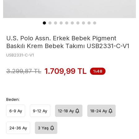
U.S. Polo Assn. Erkek Bebek Pigment
Baskılı Krem Bebek Takımı USB2331-C-V1
USB2331-C-V1
1.709,99
TL
3.299,87
TL
%48
Beden:
6-9 Ay
9-12 Ay
12-18 Ay
18-24 Ay
24-36 Ay
3 Yaş