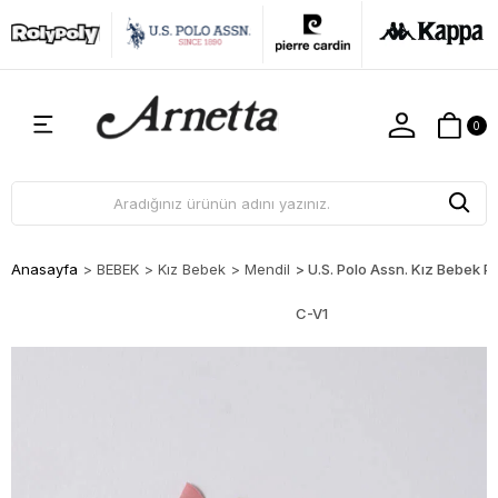
0
Anasayfa
>
BEBEK
>
Kız Bebek
>
Mendil
>
U.S. Polo Assn. Kız Bebek 
C-V1