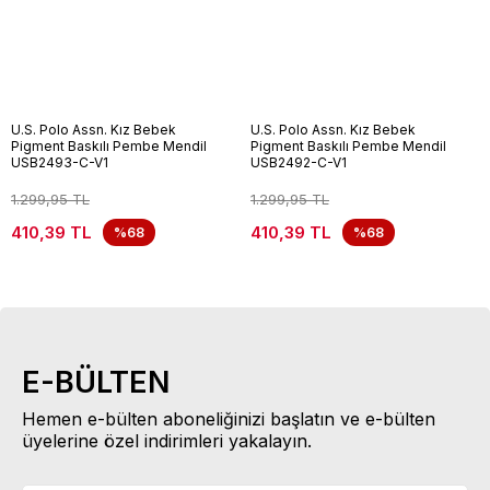
U.S. Polo Assn. Kız Bebek
U.S. Polo Assn. Kız Bebek
Pigment Baskılı Pembe Mendil
Pigment Baskılı Pembe Mendil
USB2493-C-V1
USB2492-C-V1
1.299,95 TL
1.299,95 TL
410,39 TL
410,39 TL
%68
%68
E-BÜLTEN
Hemen e-bülten aboneliğinizi başlatın ve e-bülten
üyelerine özel indirimleri yakalayın.