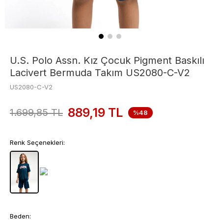
U.S. Polo Assn. Kız Çocuk Pigment Baskılı
Lacivert Bermuda Takım US2080-C-V2
US2080-C-V2
889,19
TL
1.699,85
TL
%48
Renk Seçenekleri:
Beden: