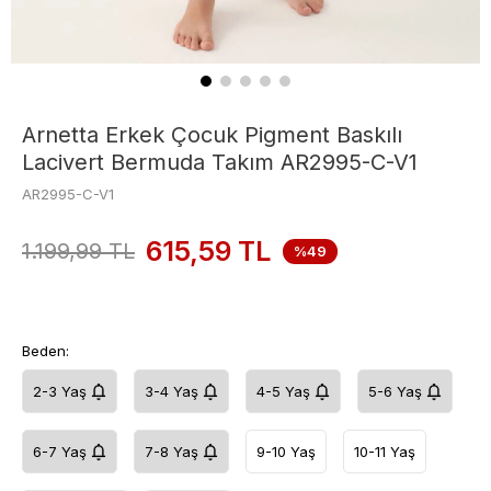
Arnetta Erkek Çocuk Pigment Baskılı
Lacivert Bermuda Takım AR2995-C-V1
AR2995-C-V1
615,59
TL
1.199,99
TL
%49
Beden:
2-3 Yaş
3-4 Yaş
4-5 Yaş
5-6 Yaş
6-7 Yaş
7-8 Yaş
9-10 Yaş
10-11 Yaş