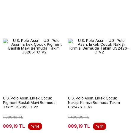
U.S. Polo Assn. Erkek Çocuk
U.S. Polo Assn. Erkek Çocuk
Pigment Baskılı Mavi Bermuda
Nakışlı Kırmızı Bermuda Takım
Takım US2051-C-V2
US2426-C-V2
1.600,13 TL
1.499,99 TL
889,19 TL
889,19 TL
%44
%41