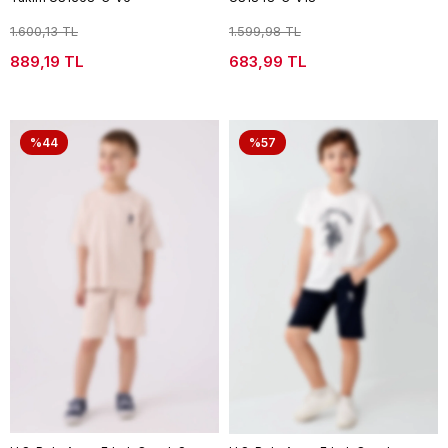
1.600,13 TL
1.599,98 TL
889,19 TL
683,99 TL
%44
%57