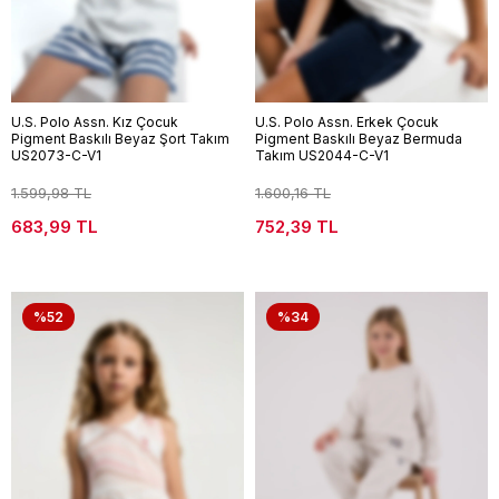
U.S. Polo Assn. Kız Çocuk
U.S. Polo Assn. Erkek Çocuk
Pigment Baskılı Beyaz Şort Takım
Pigment Baskılı Beyaz Bermuda
US2073-C-V1
Takım US2044-C-V1
1.599,98 TL
1.600,16 TL
683,99 TL
752,39 TL
%52
%34