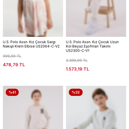
U.S. Polo Assn. Kız Çocuk Sargı
U.S. Polo Assn. Kız Çocuk Uzun
Nakışlı Krem Elbise US2064-C-V2
Kol Beyaz Eşofman Takımı
US2300-C-V1
999,99 TL
2.399,99 TL
478,79 TL
1.573,19 TL
%41
%32