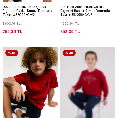
U.S. Polo Assn. Erkek Çocuk
U.S. Polo Assn. Erkek Çocuk
Pigment Baskılı Kırmızı Bermuda
Pigment Baskılı Kırmızı Bermuda
Takım US2044-C-V2
Takım US2056-C-V2
1.600,16 TL
1.699,94 TL
752,39 TL
752,39 TL
%48
%39