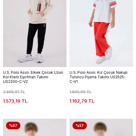
U.S. Polo Assn. Erkek Çocuk Uzun
U.S. Polo Assn. Kız Çocuk Nakışlı
Kol Krem Eşofman Takımı
Turuncu Pijama Takımı US2525-
US2200-C-V2
C-V1
2.499,91 TL
1.699,99 TL
1.573,19 TL
1.162,79 TL
%57
%57