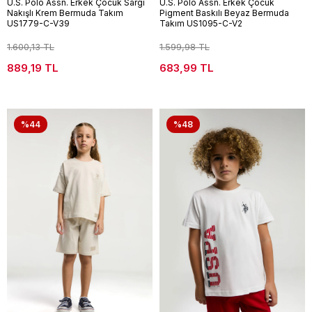
U.S. Polo Assn. Erkek Çocuk Sargı
U.S. Polo Assn. Erkek Çocuk
Nakışlı Krem Bermuda Takım
Pigment Baskılı Beyaz Bermuda
US1779-C-V39
Takım US1095-C-V2
1.600,13 TL
1.599,98 TL
889,19 TL
683,99 TL
%44
%48