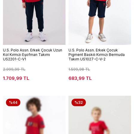
U.S. Polo Assn. Erkek Çocuk Uzun
U.S. Polo Assn. Erkek Çocuk
Kol Kırmızı Eşofman Takımı
Pigment Baskılı Kırmızı Bermuda
US2201-C-V1
Takım US1027-C-V-2
2.999,99 TL
1.599,98 TL
1.709,99 TL
683,99 TL
%44
%32