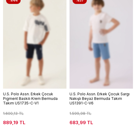
%44
%57
U.S. Polo Assn. Erkek Çocuk
U.S. Polo Assn. Erkek Çocuk Sargı
Pigment Baskılı Krem Bermuda
Nakışlı Beyaz Bermuda Takım
Takım US1735-C-V1
US1391-C-V6
1.600,13 TL
1.599,98 TL
889,19 TL
683,99 TL