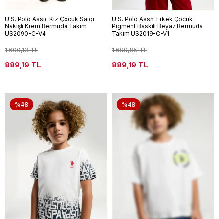
U.S. Polo Assn. Kız Çocuk Sargı
U.S. Polo Assn. Erkek Çocuk
Nakışlı Krem Bermuda Takım
Pigment Baskılı Beyaz Bermuda
US2090-C-V4
Takım US2019-C-V1
1.600,13 TL
1.699,85 TL
889,19 TL
889,19 TL
%48
%48