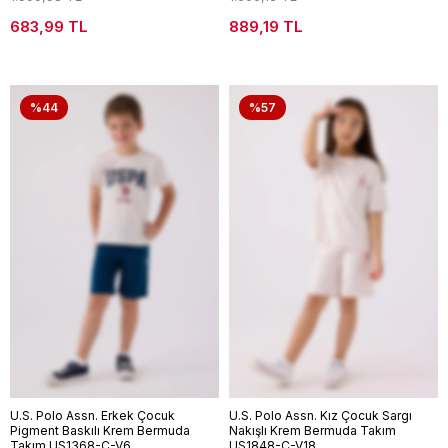
683,99 TL
889,19 TL
%44
%57
U.S. Polo Assn. Erkek Çocuk
U.S. Polo Assn. Kız Çocuk Sargı
Pigment Baskılı Krem Bermuda
Nakışlı Krem Bermuda Takım
Takım US1368-C-V6
US1848-C-V18