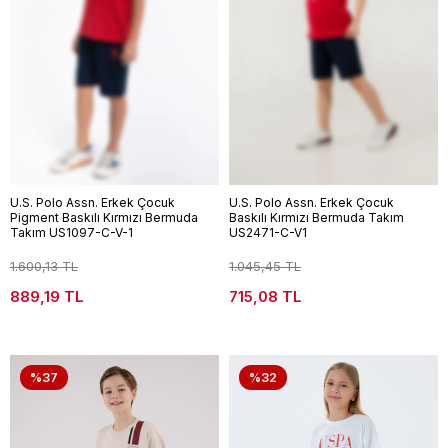
U.S. Polo Assn. Erkek Çocuk
U.S. Polo Assn. Erkek Çocuk
Pigment Baskılı Kırmızı Bermuda
Baskılı Kırmızı Bermuda Takım
Takım US1097-C-V-1
US2471-C-V1
1.600,13 TL
1.045,45 TL
889,19 TL
715,08 TL
%37
%32