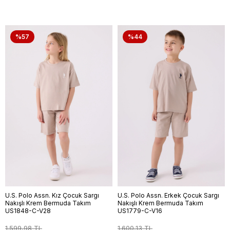
%57
%44
U.S. Polo Assn. Kız Çocuk Sargı
U.S. Polo Assn. Erkek Çocuk Sargı
Nakışlı Krem Bermuda Takım
Nakışlı Krem Bermuda Takım
US1848-C-V28
US1779-C-V16
1.599,98 TL
1.600,13 TL